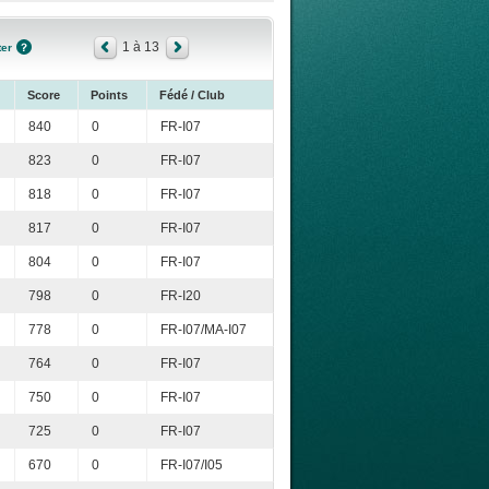
1 à 13
ter
Score
Points
Fédé / Club
840
0
FR-I07
823
0
FR-I07
818
0
FR-I07
817
0
FR-I07
804
0
FR-I07
798
0
FR-I20
778
0
FR-I07/MA-I07
764
0
FR-I07
750
0
FR-I07
725
0
FR-I07
670
0
FR-I07/I05