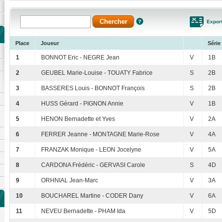
Expor
Place
Joueur
Série
1
BONNOT Eric - NEGRE Jean
V
1B
2
GEUBEL Marie-Louise - TOUATY Fabrice
S
2B
3
BASSERES Louis - BONNOT François
S
2B
4
HUSS Gérard - PIGNON Annie
V
1B
5
HENON Bernadette et Yves
V
2A
6
FERRER Jeanne - MONTAGNE Marie-Rose
V
4A
7
FRANZAK Monique - LEON Jocelyne
V
5A
8
CARDONA Frédéric - GERVASI Carole
S
4D
9
ORHNIAL Jean-Marc
V
3A
10
BOUCHAREL Martine - CODER Dany
V
6A
11
NEVEU Bernadette - PHAM Ida
V
5D