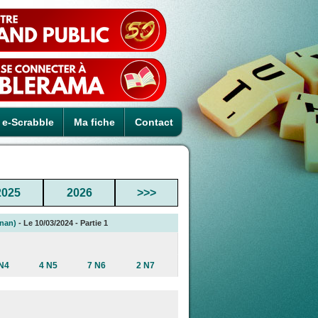
e-Scrabble
Ma fiche
Contact
2025
2026
>>>
gnan)
- Le 10/03/2024 - Partie 1
N4
4 N5
7 N6
2 N7