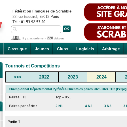
Fédération Française de Scrabble
22 rue Esquirol, 75013 Paris
Tél :
01.53.92.53.20
228
Il y a actuellement
visiteurs
Classique
Jeunes
Clubs
Logiciels
Arbitrage
Tournois et Compétitions
<<<
2022
2023
2024
Championnat Départemental Pyrénées-Orientales paires 2023-2024 TH2 (Perpi
Paires :
13
Top =
851
Paires par série :
2 N1
4 N2
3 N3
3 
Partie 1