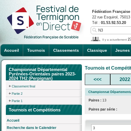
Fédération Française
22 rue Esquirol, 75013
Tél :
01.53.92.53.20
2
Il y a actuellement
Accueil
Tournois
Classements
Classique
Jeunes
Tournois et Compéti
Championnat Départemental
Pyrénées-Orientales paires 2023-
2024 TH2 (Perpignan)
<<<
2022
Classement final
Championnat Départemental
Partie 2
Paires :
13
Partie 1
Tournois et Compétitions
Paires par série :
Accueil
Recherche dans le Calendrier