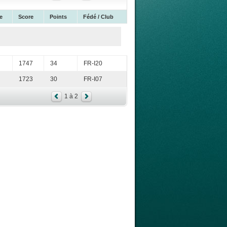
e
Score
Points
Fédé / Club
1747
34
FR-I20
1723
30
FR-I07
1 à 2