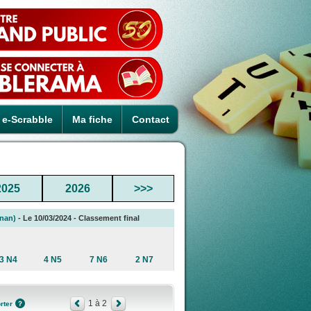
e-Scrabble
Ma fiche
Contact
2025
2026
>>>
gnan)
- Le 10/03/2024 - Classement final
3 N4
4 N5
7 N6
2 N7
1 à 2
rter