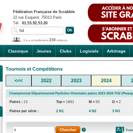
Fédération Française de Scrabble
22 rue Esquirol, 75013 Paris
Tél :
01.53.92.53.20
234
Il y a actuellement
visiteurs
Classique
Jeunes
Clubs
Logiciels
Arbitrage
Tournois et Compétitions
<<<
2022
2023
2024
Championnat Départemental Pyrénées-Orientales paires 2023-2024 TH2 (Perpi
Paires :
13
Top =
1891
M =
50
D =
2
Paires par série :
2 N1
4 N2
3 N3
Expo