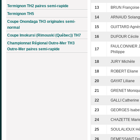
Termignon TH2 paires semi-rapide
13
BRUN Françoise
Termignon TH5
14
ARNAUD Solang
Coupe Onondaga TH3 originales semi-
15
GUITTARD Agnè
normal
Coupe Imokursi (Rimouski (Québec)) TH7
16
DUFOUR Cécile
Championnat Régional Outre-Mer TH3
FAULCONNIER J
Outre-Mer paires semi-rapide
17
Philippe
18
JURY Michèle
18
ROBERT Eliane
20
GAYAT Liliane
21
GRENET Moniqu
22
GALLI Catherine
23
GEORGES Isabel
24
CHAZETTE Marie
25
SOULALIOUX Hé
26
DEMESSANT Do