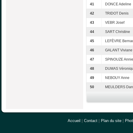
41
DONCE Adeline
42
TRIDOT Denis
43
VEBR Josef
44
SART Christine
45
LEFÈVRE Bernad
46
GALANT Viviane
47
SPINOUZE Anni
48
DUMAS Véroniq
49
NEBOUY Anne
50
MEULDERS Dani
Accueil
|
Contact
|
Plan du site
|
Pho