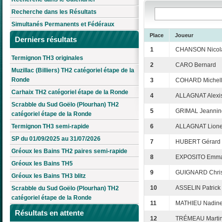
Recherche dans les Résultats
Simultanés Permanents et Fédéraux
Place
Joueur
Derniers résultats
1
CHANSON Nicol
Termignon TH3 originales
2
CARO Bernard
Muzillac (Billiers) TH2 catégoriel étape de la
Ronde
3
COHARD Michel
Carhaix TH2 catégoriel étape de la Ronde
4
ALLAGNAT Alexi
Scrabble du Sud Goëlo (Plourhan) TH2
5
GRIMAL Jeannin
catégoriel étape de la Ronde
Termignon TH3 semi-rapide
6
ALLAGNAT Lione
SP du 01/09/2025 au 31/07/2026
7
HUBERT Gérard
Gréoux les Bains TH2 paires semi-rapide
8
EXPOSITO Emma
Gréoux les Bains TH5
9
GUIGNARD Chri
Gréoux les Bains TH3 blitz
10
ASSELIN Patrick
Scrabble du Sud Goëlo (Plourhan) TH2
catégoriel étape de la Ronde
11
MATHIEU Nadin
Résultats en attente
12
TRÉMEAU Marti