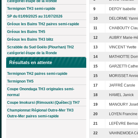
catégoriel étape de la Ronde
Termignon TH3 semi-rapide
9
DEFOY Isabelle
SP du 01/09/2025 au 31/07/2026
10
DELORME Yanni
Gréoux les Bains TH2 paires semi-rapide
11
CHABOUTY Clau
Gréoux les Bains TH5
12
AUBRY Marie-Hé
Gréoux les Bains TH3 blitz
Scrabble du Sud Goëlo (Plourhan) TH2
13
VINCENT Yvette
catégoriel étape de la Ronde
14
MATHIOTTE Dom
Résultats en attente
15
GARZETTI Cathe
Termignon TH2 paires semi-rapide
15
MORISSET Annie
Termignon TH5
17
JAFFRÉ Carole
Coupe Onondaga TH3 originales semi-
normal
18
HAMEL Janick
Coupe Imokursi (Rimouski (Québec)) TH7
19
MANOURY Joset
Championnat Régional Outre-Mer TH3
20
LOYEN Francine
Outre-Mer paires semi-rapide
21
LEFÈVRE Bernad
22
VAHINEMOEA Cél