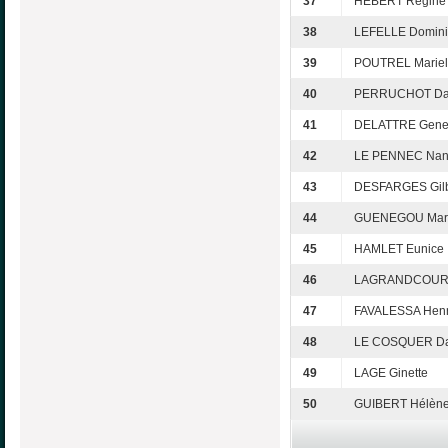
37
HÉBERT Régine
38
LEFELLE Domin
39
POUTREL Mariel
40
PERRUCHOT Dan
41
DELATTRE Gene
42
LE PENNEC Na
43
DESFARGES Gilb
44
GUENEGOU Mari
45
HAMLET Eunice
46
LAGRANDCOURT
47
FAVALESSA Henri
48
LE COSQUER Da
49
LAGE Ginette
50
GUIBERT Hélèn