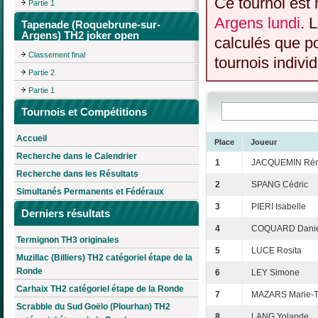
Ce tournoi est 
Partie 1
Argens lundi
. 
Tapenade (Roquebrune-sur-
Argens) TH2 joker open
calculés que p
Classement final
tournois individ
Partie 2
Partie 1
Tournois et Compétitions
Accueil
Place
Joueur
Recherche dans le Calendrier
1
JACQUEMIN Ré
Recherche dans les Résultats
2
SPANG Cédric
Simultanés Permanents et Fédéraux
3
PIERI Isabelle
Derniers résultats
4
COQUARD Danie
Termignon TH3 originales
5
LUCE Rosita
Muzillac (Billiers) TH2 catégoriel étape de la
Ronde
6
LEY Simone
Carhaix TH2 catégoriel étape de la Ronde
7
MAZARS Marie-T
Scrabble du Sud Goëlo (Plourhan) TH2
8
LANG Yolande