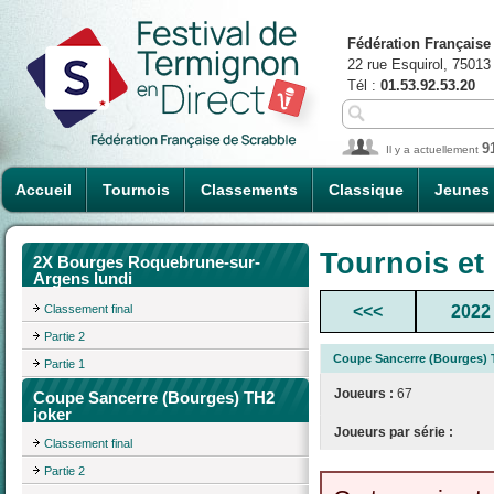
Fédération Française
22 rue Esquirol, 75013
Tél :
01.53.92.53.20
9
Il y a actuellement
Accueil
Tournois
Classements
Classique
Jeunes
Tournois et
2X Bourges Roquebrune-sur-
Argens lundi
Classement final
<<<
2022
Partie 2
Coupe Sancerre (Bourges) 
Partie 1
Joueurs :
67
Coupe Sancerre (Bourges) TH2
joker
Joueurs par série :
Classement final
Partie 2