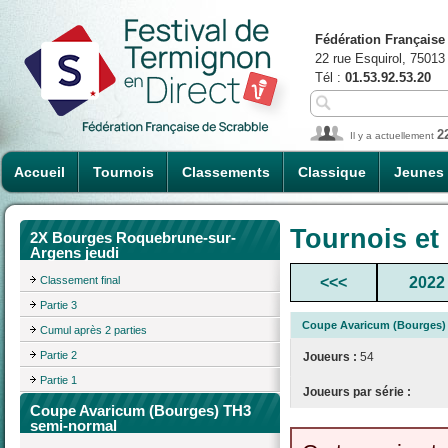
Fédération Française
22 rue Esquirol, 75013
Tél :
01.53.92.53.20
2
Il y a actuellement
Accueil
Tournois
Classements
Classique
Jeunes
Tournois et
2X Bourges Roquebrune-sur-
Argens jeudi
Classement final
<<<
2022
Partie 3
Coupe Avaricum (Bourges)
Cumul après 2 parties
Partie 2
Joueurs :
54
Partie 1
Joueurs par série :
Coupe Avaricum (Bourges) TH3
semi-normal