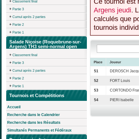
Ce tournoi est 
Classement final
Argens jeudi
. 
Partie 3
Cumul après 2 parties
calculés que p
Partie 2
tournois individ
Partie 1
Salade Niçoise (Roquebrune-sur-
Argens) TH3 semi-normal open
Classement final
Place
Joueur
Partie 3
Cumul après 2 parties
51
DEROSCH Jacq
Partie 2
52
FORT Louis
Partie 1
53
CORTONDO Fran
Tournois et Compétitions
54
PIERI Isabelle
Accueil
Recherche dans le Calendrier
Recherche dans les Résultats
Simultanés Permanents et Fédéraux