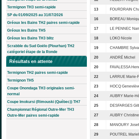
Termignon TH3 semi-rapide
13
FOURDRAIN Cha
SP du 01/09/2025 au 31/07/2026
16
BOREAU Moniq
Gréoux les Bains TH2 paires semi-rapide
17
LE PENNEC Na
Gréoux les Bains TH5
Gréoux les Bains TH3 blitz
18
LOKO Nicole
Scrabble du Sud Goëlo (Plourhan) TH2
19
CHAMBRE Sylva
catégoriel étape de la Ronde
20
ANDRÉ Michel
Résultats en attente
20
FAVALESSA Henri
Termignon TH2 paires semi-rapide
22
LARRUE Marie-F
Termignon TH5
23
HOCQ Genevièv
Coupe Onondaga TH3 originales semi-
normal
24
AUBRY Marie-Hé
Coupe Imokursi (Rimouski (Québec)) TH7
25
DESFARGES Gilb
Championnat Régional Outre-Mer TH3
27
AUBRY Christine
Outre-Mer paires semi-rapide
28
MANOURY Joset
29
POUTREL Mariel