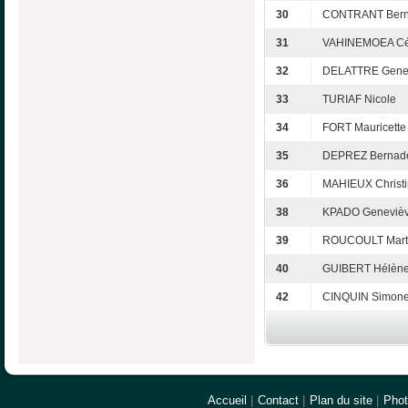
30
CONTRANT Bern
31
VAHINEMOEA Cél
32
DELATTRE Gene
33
TURIAF Nicole
34
FORT Mauricette
35
DEPREZ Bernade
36
MAHIEUX Christ
38
KPADO Geneviè
39
ROUCOULT Mart
40
GUIBERT Hélèn
42
CINQUIN Simon
Accueil
|
Contact
|
Plan du site
|
Pho