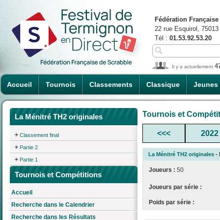
Fédération Française
22 rue Esquirol, 75013
Tél :
01.53.92.53.20
4
Il y a actuellement
Accueil
Tournois
Classements
Classique
Jeunes
Tournois et Compéti
La Ménitré TH2 originales
<<<
2022
Classement final
Partie 2
La Ménitré TH2 originales
- 
Partie 1
Joueurs :
50
Tournois et Compétitions
Joueurs par série :
Accueil
Poids par série :
Recherche dans le Calendrier
Recherche dans les Résultats