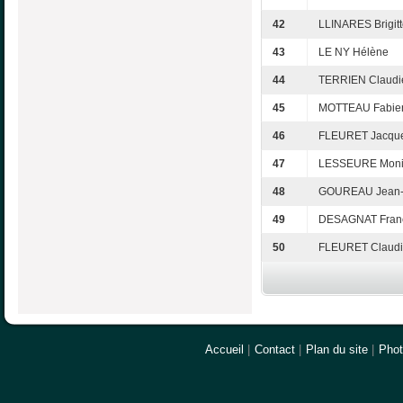
42
LLINARES Brigit
43
LE NY Hélène
44
TERRIEN Claudi
45
MOTTEAU Fabie
46
FLEURET Jacqu
47
LESSEURE Mon
48
GOUREAU Jean-
49
DESAGNAT Fran
50
FLEURET Claud
Accueil
|
Contact
|
Plan du site
|
Pho