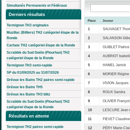
Simultanés Permanents et Fédéraux
Derniers résultats
Place
Joueur
Termignon TH3 originales
1
SAUVAGET Tho
Muzillac (Billiers) TH2 catégoriel étape de la
Ronde
2
SALANSON Gilbe
Carhaix TH2 catégoriel étape de la Ronde
3
GUIBLET Patrice
Scrabble du Sud Goëlo (Plourhan) TH2
4
AUBRIOT Isabell
catégoriel étape de la Ronde
5
HAMEL Janick
Termignon TH3 semi-rapide
SP du 01/09/2025 au 31/07/2026
6
MORIER Régine
Gréoux les Bains TH2 paires semi-rapide
7
VIVION Jacques
Gréoux les Bains TH5
8
ROUX Sandra
Gréoux les Bains TH3 blitz
9
OLIVIER Françoi
Scrabble du Sud Goëlo (Plourhan) TH2
catégoriel étape de la Ronde
10
LESCURE Jean-
Résultats en attente
11
FIEVET Claudine
Termignon TH2 paires semi-rapide
12
PÉRY Marie-Clai