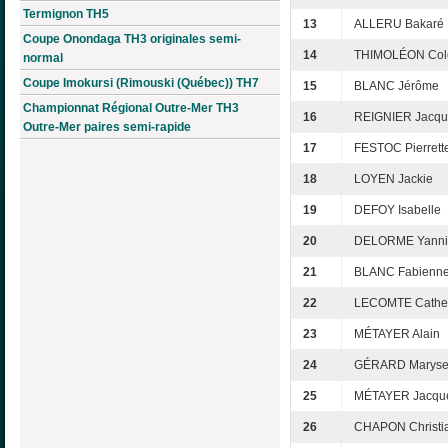
Termignon TH5
13
ALLERU Bakaré
Coupe Onondaga TH3 originales semi-
14
THIMOLÉON Cole
normal
Coupe Imokursi (Rimouski (Québec)) TH7
15
BLANC Jérôme
Championnat Régional Outre-Mer TH3
16
REIGNIER Jacqu
Outre-Mer paires semi-rapide
17
FESTOC Pierrett
18
LOYEN Jackie
19
DEFOY Isabelle
20
DELORME Yanni
21
BLANC Fabienn
22
LECOMTE Cathe
23
MÉTAYER Alain
24
GÉRARD Marys
25
MÉTAYER Jacque
26
CHAPON Christi