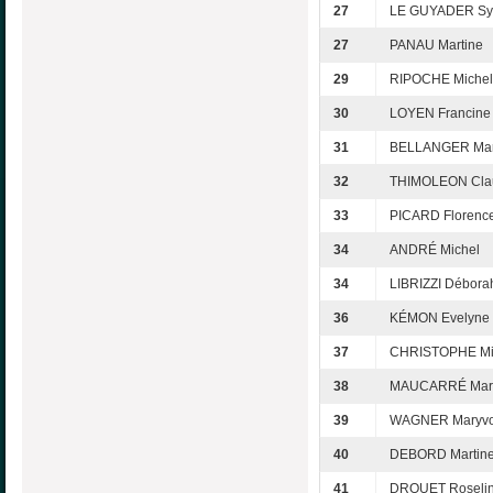
27
LE GUYADER Syl
27
PANAU Martine
29
RIPOCHE Michel
30
LOYEN Francine
31
BELLANGER Mar
32
THIMOLEON Cla
33
PICARD Florenc
34
ANDRÉ Michel
34
LIBRIZZI Débora
36
KÉMON Evelyne
37
CHRISTOPHE Mi
38
MAUCARRÉ Mar
39
WAGNER Maryv
40
DEBORD Martin
41
DROUET Roseli