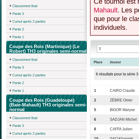
Ce tournoi est 
Classement final
Mahault
. Les p
Partie 3
que pour le cl
Cumul après 2 parties
individuels.
Partie 2
Partie 1
Coupe des Rois (Martinique) (Le
Robert) TH3 originales semi-normal
Classement final
Place
Joueur
Partie 3
6 résultats pour la série 3
Cumul après 2 parties
Partie 2
1
CAIRO Claude
Partie 1
Coupe des Rois (Guadeloupe)
2
ZÈBRE Omer
(Baie-Mahault) TH3 originales semi-
normal
5
BIGOR Maryse
Classement final
6
SADJAN Michel
Partie 3
8
CAFFA Julien
Cumul après 2 parties
10
SAO Khassim