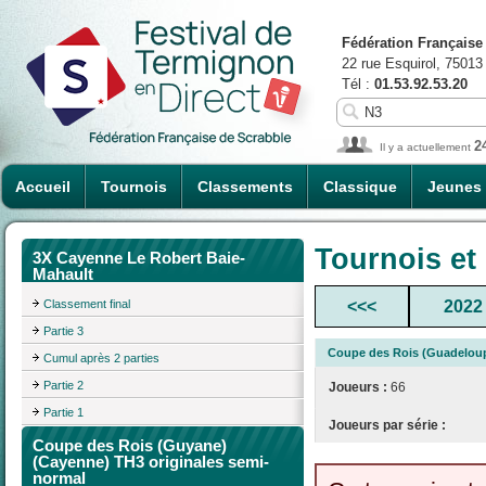
Fédération Française
22 rue Esquirol, 75013
Tél :
01.53.92.53.20
2
Il y a actuellement
Accueil
Tournois
Classements
Classique
Jeunes
Tournois et
3X Cayenne Le Robert Baie-
Mahault
Classement final
<<<
2022
Partie 3
Coupe des Rois (Guadeloup
Cumul après 2 parties
Partie 2
Joueurs :
66
Partie 1
Joueurs par série :
Coupe des Rois (Guyane)
(Cayenne) TH3 originales semi-
normal