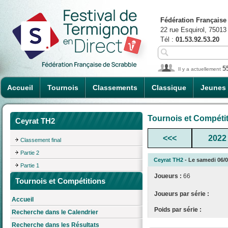
Fédération Française
22 rue Esquirol, 75013
Tél :
01.53.92.53.20
5
Il y a actuellement
Accueil
Tournois
Classements
Classique
Jeunes
Tournois et Compéti
Ceyrat TH2
<<<
2022
Classement final
Partie 2
Ceyrat TH2
- Le samedi 06/04
Partie 1
Joueurs :
66
Tournois et Compétitions
Joueurs par série :
Accueil
Poids par série :
Recherche dans le Calendrier
Recherche dans les Résultats