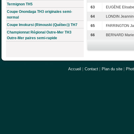
Termignon TH5
63
EUGÈNE Elisabe
Coupe Onondaga TH3 originales semi-
64
LONDIN Jeannin
normal
Coupe Imokursi (Rimouski (Québec)) TH7
65
FARRINGTON Ja
Championnat Régional Outre-Mer TH3
66
BERNARD Marie
Outre-Mer paires semi-rapide
Accueil
|
Contact
|
Plan du site
|
Pho