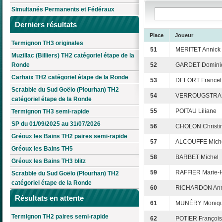
Simultanés Permanents et Fédéraux
Derniers résultats
Place
Joueur
Termignon TH3 originales
51
MERITET Annick
Muzillac (Billiers) TH2 catégoriel étape de la
Ronde
52
GARDET Domini
Carhaix TH2 catégoriel étape de la Ronde
53
DELORT Francet
Scrabble du Sud Goëlo (Plourhan) TH2
54
VERROUGSTRAE
catégoriel étape de la Ronde
55
POITAU Liliane
Termignon TH3 semi-rapide
SP du 01/09/2025 au 31/07/2026
56
CHOLON Christi
Gréoux les Bains TH2 paires semi-rapide
57
ALCOUFFE Mich
Gréoux les Bains TH5
58
BARBET Michel
Gréoux les Bains TH3 blitz
59
RAFFIER Marie-
Scrabble du Sud Goëlo (Plourhan) TH2
catégoriel étape de la Ronde
60
RICHARDON Ann
Résultats en attente
61
MUNÉRY Moniq
Termignon TH2 paires semi-rapide
62
POTIER Françoi