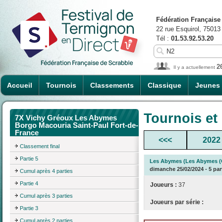
Fédération Française
22 rue Esquirol, 75013
Tél :
01.53.92.53.20
2
Il y a actuellement
Accueil
Tournois
Classements
Classique
Jeunes
Tournois et
7X Vichy Gréoux Les Abymes
Borgo Macouria Saint-Paul Fort-de-
France
<<<
2022
Classement final
Partie 5
Les Abymes (Les Abymes (G
dimanche 25/02/2024 - 5 par
Cumul après 4 parties
Partie 4
Joueurs :
37
Cumul après 3 parties
Joueurs par série :
Partie 3
Cumul après 2 parties