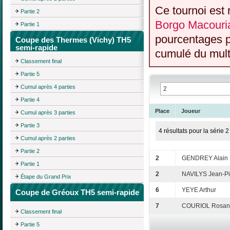
Ce tournoi est 
Partie 2
Borgo Macouria
Partie 1
pourcentages p
Coupe des Thermes (Vichy) TH5
semi-rapide
cumulé du multi
Classement final
Partie 5
Cumul après 4 parties
Partie 4
Place
Joueur
Cumul après 3 parties
Partie 3
4 résultats pour la série 2
Cumul après 2 parties
Partie 2
2
GENDREY Alain
Partie 1
2
NAVILYS Jean-Pi
Étape du Grand Prix
6
YEYE Arthur
Coupe de Gréoux TH5 semi-rapide
7
COURIOL Rosan
Classement final
Partie 5