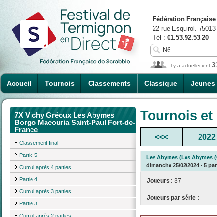
Fédération Française
22 rue Esquirol, 75013
Tél :
01.53.92.53.20
3
Il y a actuellement
Accueil
Tournois
Classements
Classique
Jeunes
Tournois et
7X Vichy Gréoux Les Abymes
Borgo Macouria Saint-Paul Fort-de-
France
<<<
2022
Classement final
Partie 5
Les Abymes (Les Abymes (G
dimanche 25/02/2024 - 5 par
Cumul après 4 parties
Partie 4
Joueurs :
37
Cumul après 3 parties
Joueurs par série :
Partie 3
Cumul après 2 parties