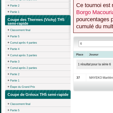
Ce tournoi est 
Partie 2
Borgo Macouria
Partie 1
pourcentages p
Coupe des Thermes (Vichy) TH5
semi-rapide
cumulé du multi
Classement final
Partie 5
Cumul après 4 parties
Partie 4
Place
Joueur
Cumul après 3 parties
Partie 3
1 résultat pour la série 6
Cumul après 2 parties
Partie 2
37
MAYEKO Marilè
Partie 1
Étape du Grand Prix
Coupe de Gréoux TH5 semi-rapide
Classement final
Partie 5