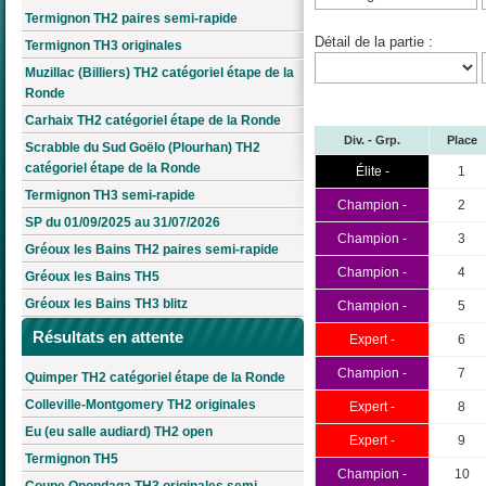
Termignon TH2 paires semi-rapide
Détail de la partie :
Termignon TH3 originales
Muzillac (Billiers) TH2 catégoriel étape de la
Ronde
Carhaix TH2 catégoriel étape de la Ronde
Div. - Grp.
Place
Scrabble du Sud Goëlo (Plourhan) TH2
catégoriel étape de la Ronde
Élite -
1
Termignon TH3 semi-rapide
Champion -
2
SP du 01/09/2025 au 31/07/2026
Champion -
3
Gréoux les Bains TH2 paires semi-rapide
Champion -
4
Gréoux les Bains TH5
Gréoux les Bains TH3 blitz
Champion -
5
Résultats en attente
Expert -
6
Champion -
7
Quimper TH2 catégoriel étape de la Ronde
Colleville-Montgomery TH2 originales
Expert -
8
Eu (eu salle audiard) TH2 open
Expert -
9
Termignon TH5
Champion -
10
Coupe Onondaga TH3 originales semi-