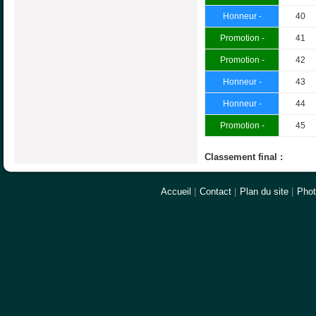
Honneur -
40
Promotion -
41
Promotion -
42
Honneur -
43
Honneur -
44
Promotion -
45
Classement final :
Accueil
|
Contact
|
Plan du site
|
Pho