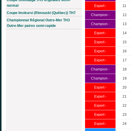
normal
Expert -
11
Coupe Imokursi (Rimouski (Québec)) TH7
Champion -
12
Championnat Régional Outre-Mer TH3
Champion -
13
Outre-Mer paires semi-rapide
Expert -
14
Expert -
15
Expert -
16
Expert -
17
Champion -
18
Champion -
19
Expert -
20
Expert -
21
Expert -
22
Expert -
23
Expert -
24