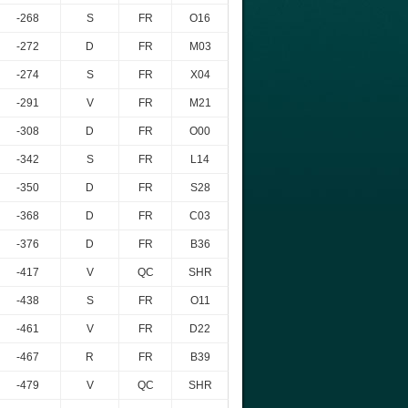
-268
S
FR
O16
-272
D
FR
M03
-274
S
FR
X04
-291
V
FR
M21
-308
D
FR
O00
-342
S
FR
L14
-350
D
FR
S28
-368
D
FR
C03
-376
D
FR
B36
-417
V
QC
SHR
-438
S
FR
O11
-461
V
FR
D22
-467
R
FR
B39
-479
V
QC
SHR