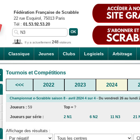
Fédération Française de Scrabble
22 rue Esquirol, 75013 Paris
Tél :
01.53.92.53.20
248
Il y a actuellement
visiteurs
Classique
Jeunes
Clubs
Logiciels
Arbitrage
Tournois et Compétitions
-
<<<
2022
2023
2024
Championnat e-Scrabble saison 8 - avril 2024 4 sur 4
- Du vendredi 26 au lundi 2
Joueurs :
59
Top =
?
Joueurs par série :
2 N1
6 N2
11 N3
21 
Affichage des résultats :