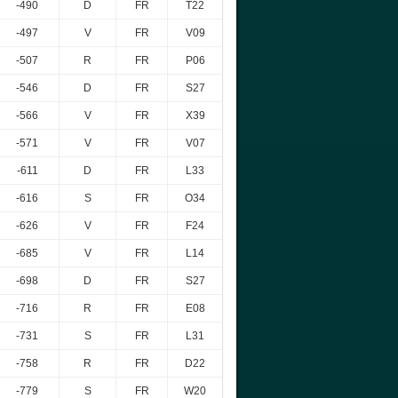
-490
D
FR
T22
-497
V
FR
V09
-507
R
FR
P06
-546
D
FR
S27
-566
V
FR
X39
-571
V
FR
V07
-611
D
FR
L33
-616
S
FR
O34
-626
V
FR
F24
-685
V
FR
L14
-698
D
FR
S27
-716
R
FR
E08
-731
S
FR
L31
-758
R
FR
D22
-779
S
FR
W20