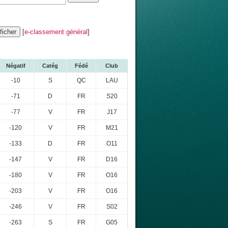
[
e-classement général
]
Négatif
Catég
Fédé
Club
-10
S
QC
LAU
-71
D
FR
S20
-77
V
FR
J17
-120
V
FR
M21
-133
D
FR
O11
-147
V
FR
D16
-180
V
FR
O16
-203
V
FR
O16
-246
V
FR
S02
-263
S
FR
G05