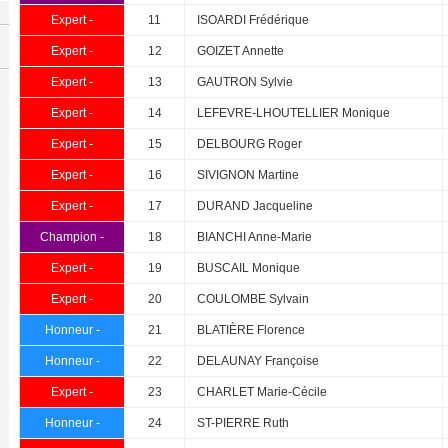
Expert -
11
ISOARDI Frédérique
Expert -
12
GOIZET Annette
Expert -
13
GAUTRON Sylvie
Expert -
14
LEFEVRE-LHOUTELLIER Monique
Expert -
15
DELBOURG Roger
Expert -
16
SIVIGNON Martine
Expert -
17
DURAND Jacqueline
Champion -
18
BIANCHI Anne-Marie
Expert -
19
BUSCAIL Monique
Expert -
20
COULOMBE Sylvain
Honneur -
21
BLATIÈRE Florence
Honneur -
22
DELAUNAY Françoise
Expert -
23
CHARLET Marie-Cécile
Honneur -
24
ST-PIERRE Ruth