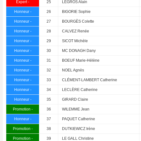
Expert -
25
LEGROS Alain
Honneur -
26
BIGORIE Sophie
Honneur -
27
BOURGÈS Colette
Honneur -
28
CALVEZ Renée
Honneur -
29
SICOT Michèle
Honneur -
30
MC DONAGH Dany
Honneur -
31
BOEUF Marie-Hélène
Honneur -
32
NOEL Agnès
Honneur -
33
CLÉMENT-LAMBERT Catherine
Honneur -
34
LECLÈRE Catherine
Honneur -
35
GIRARD Claire
Promotion -
36
WILEMME Jean
Honneur -
37
PAQUET Catherine
Promotion -
38
DUTKIEWICZ Irène
Promotion -
39
LE GALL Christine