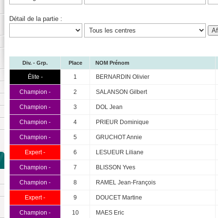
Détail de la partie :
Div. - Grp.
Place
NOM Prénom
Élite -
1
BERNARDIN Olivier
Champion -
2
SALANSON Gilbert
Champion -
3
DOL Jean
Champion -
4
PRIEUR Dominique
Champion -
5
GRUCHOT Annie
Expert -
6
LESUEUR Liliane
Champion -
7
BLISSON Yves
Champion -
8
RAMEL Jean-François
Expert -
9
DOUCET Martine
Champion -
10
MAES Eric