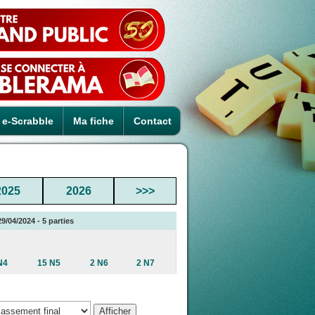
e-Scrabble
Ma fiche
Contact
2025
2026
>>>
9/04/2024 - 5 parties
N4
15 N5
2 N6
2 N7