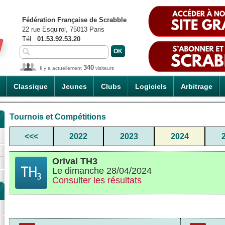
Fédération Française de Scrabble
22 rue Esquirol, 75013 Paris
Tél :
01.53.92.53.20
340
Il y a actuellement
visiteurs
Classique
Jeunes
Clubs
Logiciels
Arbitrage
Tournois et Compétitions
<<<
2022
2023
2024
Orival TH3
Le dimanche 28/04/2024
Consulter les résultats