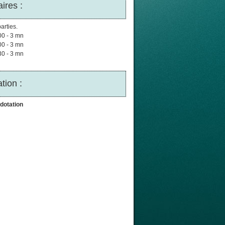
ires :
arties.
00 - 3 mn
00 - 3 mn
30 - 3 mn
tion :
dotation