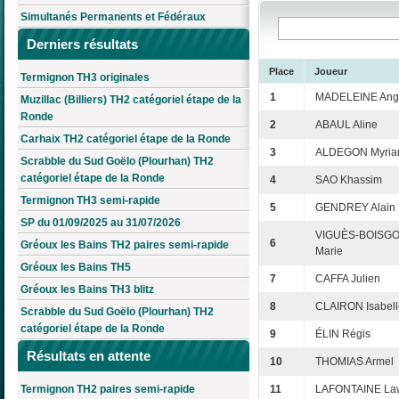
Simultanés Permanents et Fédéraux
Derniers résultats
Place
Joueur
Termignon TH3 originales
1
MADELEINE Ang
Muzillac (Billiers) TH2 catégoriel étape de la
Ronde
2
ABAUL Aline
Carhaix TH2 catégoriel étape de la Ronde
3
ALDEGON Myri
Scrabble du Sud Goëlo (Plourhan) TH2
catégoriel étape de la Ronde
4
SAO Khassim
Termignon TH3 semi-rapide
5
GENDREY Alain
SP du 01/09/2025 au 31/07/2026
VIGUÈS-BOISGO
6
Gréoux les Bains TH2 paires semi-rapide
Marie
Gréoux les Bains TH5
7
CAFFA Julien
Gréoux les Bains TH3 blitz
8
CLAIRON Isabell
Scrabble du Sud Goëlo (Plourhan) TH2
catégoriel étape de la Ronde
9
ÉLIN Régis
Résultats en attente
10
THOMIAS Armel
Termignon TH2 paires semi-rapide
11
LAFONTAINE La