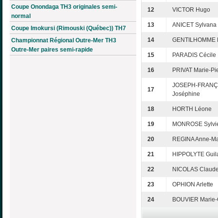
Coupe Onondaga TH3 originales semi-
12
VICTOR Hugo
normal
13
ANICET Sylvana
Coupe Imokursi (Rimouski (Québec)) TH7
14
GENTILHOMME M
Championnat Régional Outre-Mer TH3
Outre-Mer paires semi-rapide
15
PARADIS Cécile
16
PRIVAT Marie-Pi
JOSEPH-FRANÇ
17
Joséphine
18
HORTH Léone
19
MONROSE Sylvi
20
REGINA Anne-Ma
21
HIPPOLYTE Guil
22
NICOLAS Claud
23
OPHION Arlette
24
BOUVIER Marie-C