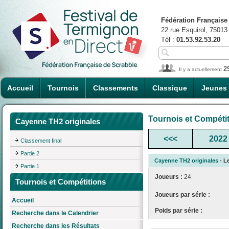
Fédération Française
22 rue Esquirol, 75013
Tél :
01.53.92.53.20
2
Il y a actuellement
Accueil
Tournois
Classements
Classique
Jeunes
Tournois et Compéti
Cayenne TH2 originales
<<<
2022
Classement final
Partie 2
Cayenne TH2 originales
- Le
Partie 1
Joueurs :
24
Tournois et Compétitions
Joueurs par série :
Accueil
Poids par série :
Recherche dans le Calendrier
Recherche dans les Résultats