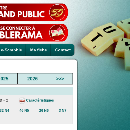
e-Scrabble
Ma fiche
Contact
2025
2026
>>>
Caractéristiques
D =
2
32 N4
46 N5
26 N6
3 N7