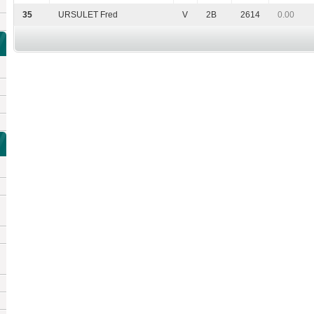
35
URSULET Fred
V
2B
2614
0.00