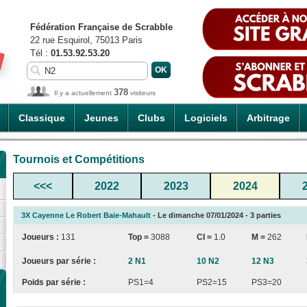
Fédération Française de Scrabble
22 rue Esquirol, 75013 Paris
Tél :
01.53.92.53.20
378
Il y a actuellement
visiteurs
Classique
Jeunes
Clubs
Logiciels
Arbitrage
Tournois et Compétitions
<<<
2022
2023
2024
3X Cayenne Le Robert Baie-Mahault
- Le dimanche 07/01/2024 - 3 parties
Joueurs :
131
Top =
3088
CI
=
1.0
M =
262
Joueurs par série :
2 N1
10 N2
12 N3
Poids par série :
PS1=4
PS2=15
PS3=20