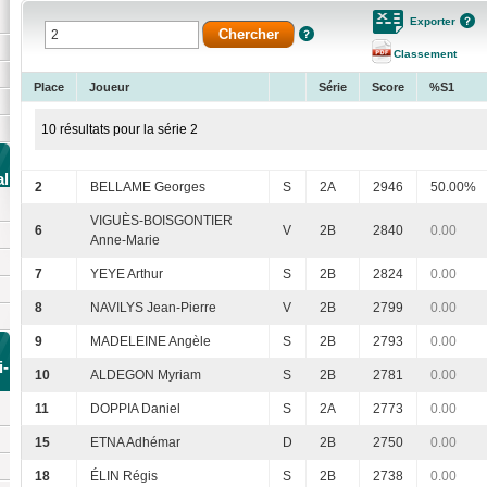
Exporter
Classement
Place
Joueur
Série
Score
%S1
10 résultats pour la série 2
al
2
BELLAME Georges
S
2A
2946
50.00%
VIGUÈS-BOISGONTIER
6
V
2B
2840
0.00
Anne-Marie
7
YEYE Arthur
S
2B
2824
0.00
8
NAVILYS Jean-Pierre
V
2B
2799
0.00
9
MADELEINE Angèle
S
2B
2793
0.00
i-
10
ALDEGON Myriam
S
2B
2781
0.00
11
DOPPIA Daniel
S
2A
2773
0.00
15
ETNA Adhémar
D
2B
2750
0.00
18
ÉLIN Régis
S
2B
2738
0.00