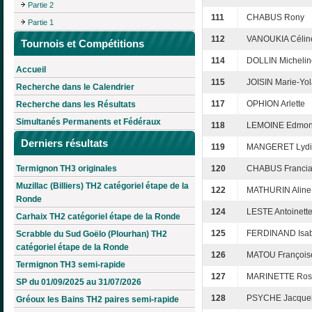
Partie 2
111
CHABUS Rony
Partie 1
112
VANOUKIA Célin
Tournois et Compétitions
114
DOLLIN Michelin
Accueil
115
JOISIN Marie-Yol
Recherche dans le Calendrier
117
OPHION Arlette
Recherche dans les Résultats
Simultanés Permanents et Fédéraux
118
LEMOINE Edmo
Derniers résultats
119
MANGERET Lydi
Termignon TH3 originales
120
CHABUS Franci
Muzillac (Billiers) TH2 catégoriel étape de la
122
MATHURIN Aline
Ronde
124
LESTE Antoinett
Carhaix TH2 catégoriel étape de la Ronde
125
FERDINAND Isab
Scrabble du Sud Goëlo (Plourhan) TH2
catégoriel étape de la Ronde
126
MATOU François
Termignon TH3 semi-rapide
127
MARINETTE Ros
SP du 01/09/2025 au 31/07/2026
128
PSYCHE Jacquel
Gréoux les Bains TH2 paires semi-rapide