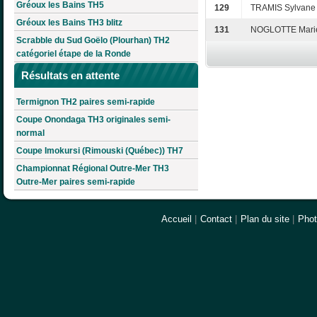
Gréoux les Bains TH5
129
TRAMIS Sylvane
Gréoux les Bains TH3 blitz
131
NOGLOTTE Marie
Scrabble du Sud Goëlo (Plourhan) TH2
catégoriel étape de la Ronde
Résultats en attente
Termignon TH2 paires semi-rapide
Coupe Onondaga TH3 originales semi-
normal
Coupe Imokursi (Rimouski (Québec)) TH7
Championnat Régional Outre-Mer TH3
Outre-Mer paires semi-rapide
Accueil
|
Contact
|
Plan du site
|
Pho