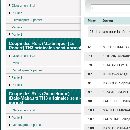
Classement final
Partie 3
Cumul après 2 parties
Place
Joueur
Partie 2
26 résultats pour la série 
Partie 1
Coupe des Rois (Martinique) (Le
Robert) TH3 originales semi-normal
61
MOUTOUMALAYA
Classement final
73
CHÉMIR Micheli
Partie 3
79
CHADRU Lydie
Cumul après 2 parties
82
HERON-MASQUI
Partie 2
91
DAVIDOS Sophi
Partie 1
97
GRANDISSON H
Coupe des Rois (Guadeloupe)
(Baie-Mahault) TH3 originales semi-
98
LARGITTE Estell
normal
103
MATHIEU Marie-
Classement final
Partie 3
107
LAUMUNO Mary
Cumul après 2 parties
109
DAMBO Marie-Th