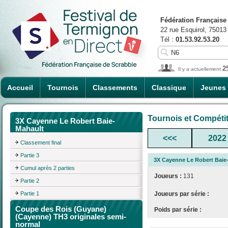
Fédération Française
22 rue Esquirol, 75013
Tél :
01.53.92.53.20
2
Il y a actuellement
Accueil
Tournois
Classements
Classique
Jeunes
Tournois et Compéti
3X Cayenne Le Robert Baie-
Mahault
<<<
2022
Classement final
Partie 3
3X Cayenne Le Robert Baie
Cumul après 2 parties
Joueurs :
131
Partie 2
Partie 1
Joueurs par série :
Coupe des Rois (Guyane)
Poids par série :
(Cayenne) TH3 originales semi-
normal