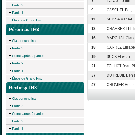
7
LODAY Yoann
Partie 2
9
GASCUEL Benja
Partie 1
11
SUISSA Marie-Cl
Étape du Grand Prix
13
CHAMBERT Phil
Péronnas TH3
16
MARCHAL Claud
Classement final
18
CARREZ Elisabe
Partie 3
Cumul après 2 parties
19
SUCK Flavien
Partie 2
21
FOLLIOT Jean-Pi
Partie 1
37
DUTREUIL Deni
Étape du Grand Prix
47
CHOMIER Régis
Réchésy TH3
Classement final
Partie 3
Cumul après 2 parties
Partie 2
Partie 1