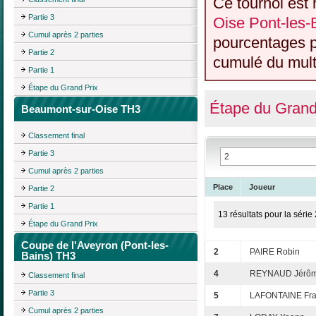
Ce tournoi est 
Partie 3
Oise Pont-les
Cumul après 2 parties
pourcentages p
Partie 2
cumulé du multi
Partie 1
Étape du Grand Prix
Étape du Grand
Beaumont-sur-Oise TH3
Classement final
Partie 3
Cumul après 2 parties
Place
Joueur
Partie 2
Partie 1
13 résultats pour la série 
Étape du Grand Prix
Coupe de l'Aveyron (Pont-les-
2
PAIRE Robin
Bains) TH3
4
REYNAUD Jérô
Classement final
Partie 3
5
LAFONTAINE Fra
Cumul après 2 parties