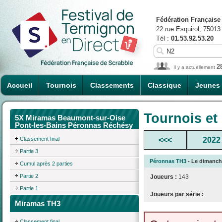
Fédération Française
22 rue Esquirol, 75013
Tél :
01.53.92.53.20
2
Il y a actuellement
Accueil
Tournois
Classements
Classique
Jeunes
Tournois et
5X Miramas Beaumont-sur-Oise
Pont-les-Bains Péronnas Réchésy
Classement final
<<<
2022
Partie 3
Péronnas TH3
- Le dimanche
Cumul après 2 parties
Partie 2
Joueurs :
143
Partie 1
Joueurs par série :
Miramas TH3
Classement final