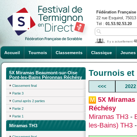
Fédération Française
22 rue Esquirol, 75013
Tél :
01.53.92.53.20
4
Il y a actuellement
Accueil
Tournois
Classements
Classique
Jeunes
Tournois et
5X Miramas Beaumont-sur-Oise
Pont-les-Bains Péronnas Réchésy
Classement final
<<<
2022
Partie 3
5X Miramas 
Cumul après 2 parties
Réchésy
Partie 2
Miramas TH3
-
Partie 1
les-Bains) TH3
-
Miramas TH3
Classement final