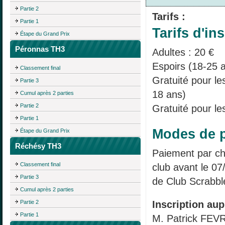
Partie 2
Tarifs :
Partie 1
Tarifs d'ins
Étape du Grand Prix
Péronnas TH3
Adultes : 20 €
Espoirs (18-25 a
Classement final
Gratuité pour l
Partie 3
18 ans)
Cumul après 2 parties
Partie 2
Gratuité pour le
Partie 1
Modes de p
Étape du Grand Prix
Réchésy TH3
Paiement par c
Classement final
club avant le 07
Partie 3
de Club Scrabb
Cumul après 2 parties
Partie 2
Inscription aup
Partie 1
M. Patrick FEV