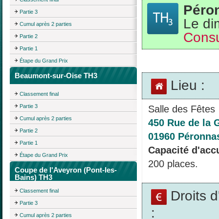
Péro
Partie 3
Le di
Cumul après 2 parties
Consu
Partie 2
Partie 1
Étape du Grand Prix
Beaumont-sur-Oise TH3
Lieu :
Classement final
Partie 3
Salle des Fêtes
Cumul après 2 parties
450 Rue de la 
Partie 2
01960 Péronna
Partie 1
Capacité d'accu
Étape du Grand Prix
200 places.
Coupe de l'Aveyron (Pont-les-
Bains) TH3
Classement final
Droits 
Partie 3
:
Cumul après 2 parties