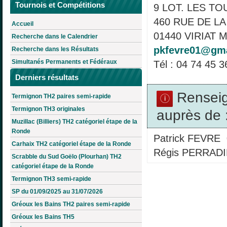
Tournois et Compétitions
9 LOT. LES T
460 RUE DE L
Accueil
01440 VIRIAT Mé
Recherche dans le Calendrier
pkfevre01@gm
Recherche dans les Résultats
Simultanés Permanents et Fédéraux
Tél : 04 74 45 3
Derniers résultats
Rensei
Termignon TH2 paires semi-rapide
Termignon TH3 originales
auprès de 
Muzillac (Billiers) TH2 catégoriel étape de la
Ronde
Patrick FEVRE 
Carhaix TH2 catégoriel étape de la Ronde
Régis PERRADIN
Scrabble du Sud Goëlo (Plourhan) TH2
catégoriel étape de la Ronde
Termignon TH3 semi-rapide
SP du 01/09/2025 au 31/07/2026
Gréoux les Bains TH2 paires semi-rapide
Gréoux les Bains TH5