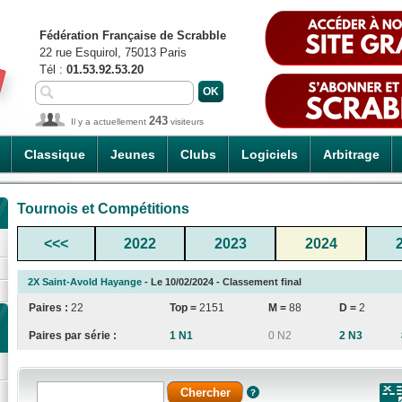
Fédération Française de Scrabble
22 rue Esquirol, 75013 Paris
Tél :
01.53.92.53.20
243
Il y a actuellement
visiteurs
Classique
Jeunes
Clubs
Logiciels
Arbitrage
Tournois et Compétitions
<<<
2022
2023
2024
2X Saint-Avold Hayange
- Le 10/02/2024 - Classement final
Paires :
22
Top =
2151
M =
88
D =
2
Paires par série :
1 N1
0 N2
2 N3