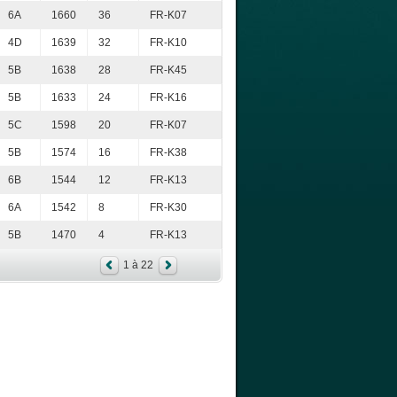
6A
1660
36
FR-K07
4D
1639
32
FR-K10
5B
1638
28
FR-K45
5B
1633
24
FR-K16
5C
1598
20
FR-K07
5B
1574
16
FR-K38
6B
1544
12
FR-K13
6A
1542
8
FR-K30
5B
1470
4
FR-K13
1 à 22