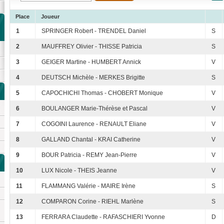
Place
Joueur
1
SPRINGER Robert - TRENDEL Daniel
S
2
MAUFFREY Olivier - THISSE Patricia
S
3
GEIGER Martine - HUMBERT Annick
V
4
DEUTSCH Michèle - MERKES Brigitte
S
5
CAPOCHICHI Thomas - CHOBERT Monique
V
6
BOULANGER Marie-Thérèse et Pascal
V
7
COGOINI Laurence - RENAULT Eliane
V
8
GALLAND Chantal - KRAI Catherine
V
9
BOUR Patricia - REMY Jean-Pierre
V
10
LUX Nicole - THEIS Jeanne
V
11
FLAMMANG Valérie - MAIRE Irène
S
12
COMPARON Corine - RIEHL Marlène
S
13
FERRARA Claudette - RAFASCHIERI Yvonne
D