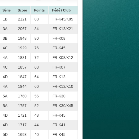
Série
Score
Points
Fédé / Club
1B
2121
88
FR-K45/K05
3A
2067
84
FR-K13/K21
3B
1948
80
FR-K08
4C
1929
76
FR-K45
4A
1881
72
FR-K08/K12
4C
1857
68
FR-K07
4D
1847
64
FR-K13
4A
1844
60
FR-K12/K10
5A
1760
56
FR-K30
5A
1757
52
FR-K30/K45
4D
1721
48
FR-K45
4D
1717
44
FR-K41
5D
1693
40
FR-K45