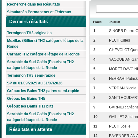
Recherche dans les Résultats
Simultanés Permanents et Fédéraux
Derniers résultats
Place
Joueur
1
SINGER Pierre-
Termignon TH3 originales
2
PECH Gilles
Muzillac (Billiers) TH2 catégoriel étape de la
Ronde
3
CHEVOLOT Quen
Carhaix TH2 catégoriel étape de la Ronde
4
YACOUBIAN Gar
Scrabble du Sud Goëlo (Plourhan) TH2
catégoriel étape de la Ronde
5
MORET-DAVOINE
Termignon TH3 semi-rapide
6
FERRARI Patrick
SP du 01/09/2025 au 31/07/2026
7
VERDAN Nicole
Gréoux les Bains TH2 paires semi-rapide
8
SANTI HOUDART
Gréoux les Bains TH5
Gréoux les Bains TH3 blitz
9
GARNIER Stéph
Scrabble du Sud Goëlo (Plourhan) TH2
10
GAILLET Suzan
catégoriel étape de la Ronde
11
PECH Joëlle
Résultats en attente
12
BAYENDERIAN A