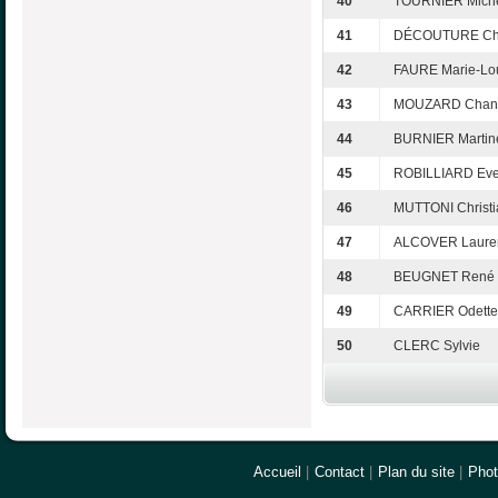
40
TOURNIER Miche
41
DÉCOUTURE Chr
42
FAURE Marie-Lo
43
MOUZARD Chant
44
BURNIER Martin
45
ROBILLIARD Eve
46
MUTTONI Christi
47
ALCOVER Laure
48
BEUGNET René
49
CARRIER Odette
50
CLERC Sylvie
Accueil
|
Contact
|
Plan du site
|
Pho