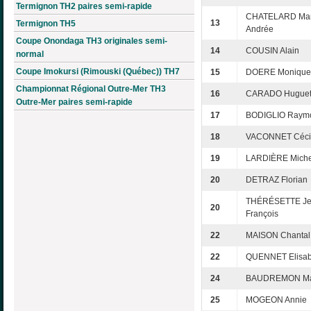
Termignon TH2 paires semi-rapide
CHATELARD Mar
13
Termignon TH5
Andrée
Coupe Onondaga TH3 originales semi-
14
COUSIN Alain
normal
Coupe Imokursi (Rimouski (Québec)) TH7
15
DOERE Monique
Championnat Régional Outre-Mer TH3
16
CARADO Huguet
Outre-Mer paires semi-rapide
17
BODIGLIO Raym
18
VACONNET Céci
19
LARDIÈRE Miche
20
DETRAZ Florian
THÉRÉSETTE Je
20
François
22
MAISON Chantal
22
QUENNET Elisab
24
BAUDREMON Ma
25
MOGEON Annie