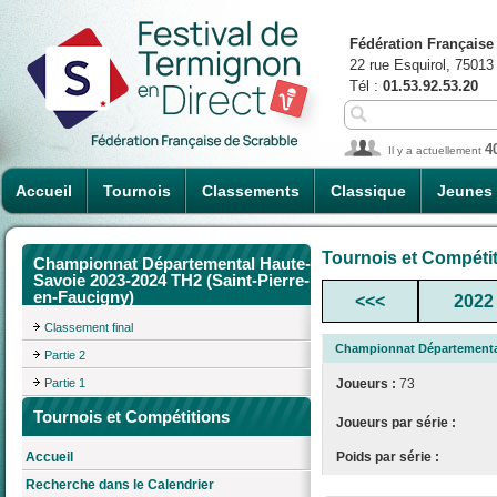
Fédération Française
22 rue Esquirol, 75013
Tél :
01.53.92.53.20
4
Il y a actuellement
Accueil
Tournois
Classements
Classique
Jeunes
Tournois et Compéti
Championnat Départemental Haute-
Savoie 2023-2024 TH2 (Saint-Pierre-
en-Faucigny)
<<<
2022
Classement final
Championnat Départemental
Partie 2
Partie 1
Joueurs :
73
Tournois et Compétitions
Joueurs par série :
Poids par série :
Accueil
Recherche dans le Calendrier