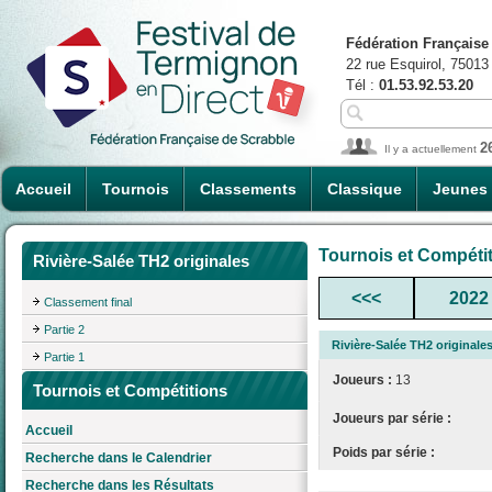
Fédération Française
22 rue Esquirol, 75013
Tél :
01.53.92.53.20
2
Il y a actuellement
Accueil
Tournois
Classements
Classique
Jeunes
Tournois et Compéti
Rivière-Salée TH2 originales
<<<
2022
Classement final
Partie 2
Rivière-Salée TH2 originale
Partie 1
Joueurs :
13
Tournois et Compétitions
Joueurs par série :
Accueil
Poids par série :
Recherche dans le Calendrier
Recherche dans les Résultats