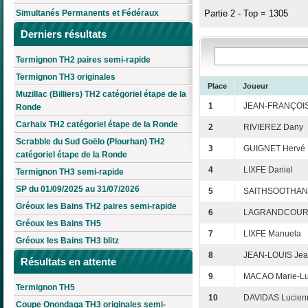
Simultanés Permanents et Fédéraux
Partie 2 - Top = 1305
Derniers résultats
Termignon TH2 paires semi-rapide
Termignon TH3 originales
Place
Joueur
Muzillac (Billiers) TH2 catégoriel étape de la
1
JEAN-FRANÇOIS
Ronde
Carhaix TH2 catégoriel étape de la Ronde
2
RIVIEREZ Dany
Scrabble du Sud Goëlo (Plourhan) TH2
3
GUIGNET Hervé
catégoriel étape de la Ronde
4
LIXFE Daniel
Termignon TH3 semi-rapide
SP du 01/09/2025 au 31/07/2026
5
SAITHSOOTHANE
Gréoux les Bains TH2 paires semi-rapide
6
LAGRANDCOURT
Gréoux les Bains TH5
7
LIXFE Manuela
Gréoux les Bains TH3 blitz
8
JEAN-LOUIS Jea
Résultats en attente
9
MACAO Marie-L
Termignon TH5
10
DAVIDAS Lucien
Coupe Onondaga TH3 originales semi-