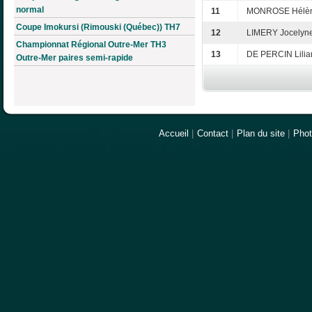
normal
11
MONROSE Hélè
Coupe Imokursi (Rimouski (Québec)) TH7
12
LIMERY Jocelyn
Championnat Régional Outre-Mer TH3
13
DE PERCIN Lilia
Outre-Mer paires semi-rapide
Accueil
|
Contact
|
Plan du site
|
Pho