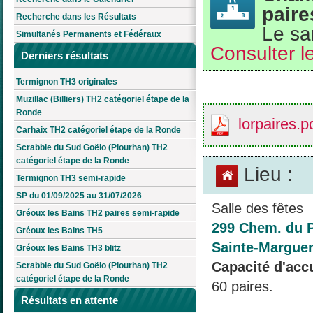
paire
Recherche dans les Résultats
Le sa
Simultanés Permanents et Fédéraux
Consulter le
Derniers résultats
Termignon TH3 originales
Muzillac (Billiers) TH2 catégoriel étape de la
Ronde
lorpaires.p
Carhaix TH2 catégoriel étape de la Ronde
Scrabble du Sud Goëlo (Plourhan) TH2
catégoriel étape de la Ronde
Lieu :
Termignon TH3 semi-rapide
SP du 01/09/2025 au 31/07/2026
Salle des fêtes
Gréoux les Bains TH2 paires semi-rapide
299 Chem. du P
Gréoux les Bains TH5
Sainte-Marguer
Gréoux les Bains TH3 blitz
Capacité d'accu
Scrabble du Sud Goëlo (Plourhan) TH2
catégoriel étape de la Ronde
60 paires.
Résultats en attente