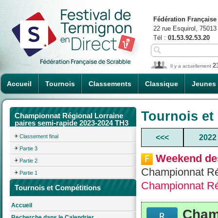
Fédération Française
22 rue Esquirol, 75013
Tél :
01.53.92.53.20
2
Il y a actuellement
Accueil
Tournois
Classements
Classique
Jeunes
Tournois et
Championnat Régional Lorraine
paires semi-rapide 2023-2024 TH3
Classement final
<<<
2022
Partie 3
Weekend des
Partie 2
Championnat Rég
Partie 1
Championnat Ré
Tournois et Compétitions
Accueil
Cham
Recherche dans le Calendrier