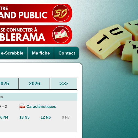
e-Scrabble
Ma fiche
Contact
2025
2026
>>>
es
Caractéristiques
D =
2
16 N4
18 N5
12 N6
0 N7