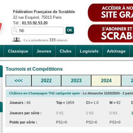
Fédération Française de Scrabble
22 rue Esquirol, 75013 Paris
Tél :
01.53.92.53.20
315
Il y a actuellement
visiteurs
Classique
Jeunes
Clubs
Logiciels
Arbitrage
Tournois et Compétitions
<<<
2022
2023
2024
Châlons-en-Champagne TH2 catégoriel open
- Le dimanche 11/02/2024 - 2 parti
Joueurs :
46
Top =
1859
CI
=
1.0
M =
92
Joueurs par série :
0 N1
0 N2
0 N3
Poids par série :
PS1=0
PS2=0
PS3=0