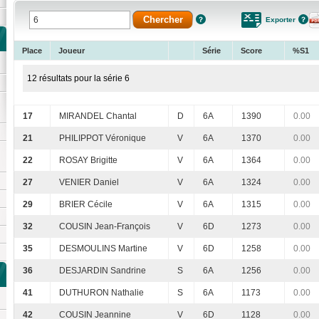
Exporter
Place
Joueur
Série
Score
%S1
12 résultats pour la série 6
17
MIRANDEL Chantal
D
6A
1390
0.00
21
PHILIPPOT Véronique
V
6A
1370
0.00
22
ROSAY Brigitte
V
6A
1364
0.00
27
VENIER Daniel
V
6A
1324
0.00
29
BRIER Cécile
V
6A
1315
0.00
32
COUSIN Jean-François
V
6D
1273
0.00
35
DESMOULINS Martine
V
6D
1258
0.00
36
DESJARDIN Sandrine
S
6A
1256
0.00
41
DUTHURON Nathalie
S
6A
1173
0.00
42
COUSIN Jeannine
V
6D
1128
0.00