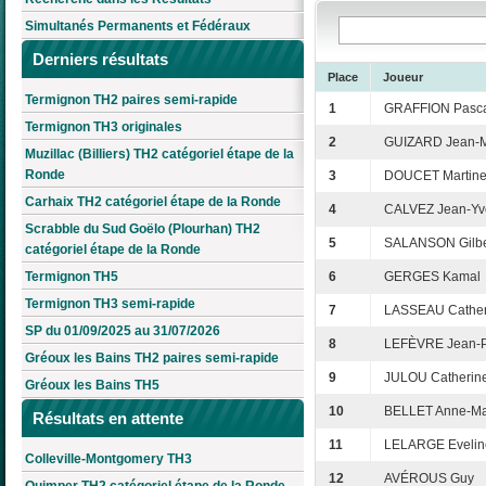
Simultanés Permanents et Fédéraux
Derniers résultats
Place
Joueur
Termignon TH2 paires semi-rapide
1
GRAFFION Pasc
Termignon TH3 originales
2
GUIZARD Jean-M
Muzillac (Billiers) TH2 catégoriel étape de la
Ronde
3
DOUCET Martin
Carhaix TH2 catégoriel étape de la Ronde
4
CALVEZ Jean-Yv
Scrabble du Sud Goëlo (Plourhan) TH2
5
SALANSON Gilbe
catégoriel étape de la Ronde
Termignon TH5
6
GERGES Kamal
Termignon TH3 semi-rapide
7
LASSEAU Cather
SP du 01/09/2025 au 31/07/2026
8
LEFÈVRE Jean-P
Gréoux les Bains TH2 paires semi-rapide
9
JULOU Catherin
Gréoux les Bains TH5
10
BELLET Anne-Ma
Résultats en attente
11
LELARGE Evelin
Colleville-Montgomery TH3
12
AVÉROUS Guy
Quimper TH2 catégoriel étape de la Ronde