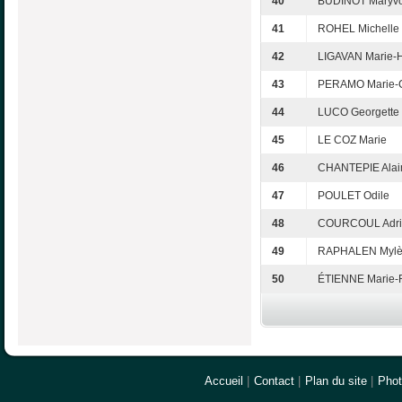
40
BUDINOT Maryv
41
ROHEL Michelle
42
LIGAVAN Marie-H
43
PERAMO Marie-C
44
LUCO Georgette
45
LE COZ Marie
46
CHANTEPIE Alai
47
POULET Odile
48
COURCOUL Adri
49
RAPHALEN Myl
50
ÉTIENNE Marie-
Accueil
|
Contact
|
Plan du site
|
Pho