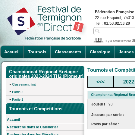
Fédération Française
22 rue Esquirol, 75013
Tél :
01.53.92.53.20
3
Il y a actuellement
Accueil
Tournois
Classements
Classique
Jeunes
Tournois et Compéti
Championnat Régional Bretagne
originales 2023-2024 TH2 (Plomeur)
<<<
2022
Classement final
Partie 2
Championnat Régional Bret
Partie 1
Joueurs :
93
Tournois et Compétitions
Joueurs par série :
Accueil
Poids par série :
Recherche dans le Calendrier
Recherche dans les Résultats