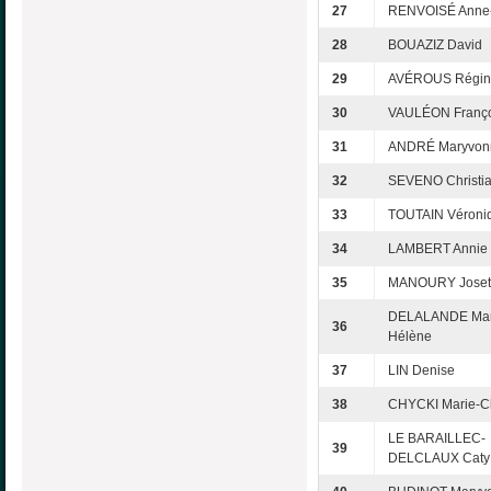
27
RENVOISÉ Anne
28
BOUAZIZ David
29
AVÉROUS Régin
30
VAULÉON Franço
31
ANDRÉ Maryvon
32
SEVENO Christi
33
TOUTAIN Véroni
34
LAMBERT Annie
35
MANOURY Joset
DELALANDE Mar
36
Hélène
37
LIN Denise
38
CHYCKI Marie-Ch
LE BARAILLEC-
39
DELCLAUX Caty