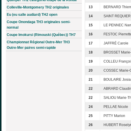
13
BERNARD Thier
Colleville-Montgomery TH2 originales
Eu (eu salle audiard) TH2 open
14
SAINT REQUIER 
Coupe Onondaga TH3 originales semi-
15
LE PENNEC Na
normal
16
FESTOC Pierrett
Coupe Imokursi (Rimouski (Québec)) TH7
Championnat Régional Outre-Mer TH3
17
JAFFRÉ Carole
Outre-Mer paires semi-rapide
18
BROSSET Marie-
19
COLLEU Françoi
20
COSSEC Marie-C
21
BOULAIRE Josia
22
ABRARD Claudi
22
SALIOU Marie-T
24
PELLAE Nicole
25
PITTY Marion
26
HUBERT Rosely