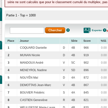
série ne sont calculés que pour le classement cumulé du multiplex, pas p
Partie 1 - Top = 1000
Exporter
Place
Joueur
Série
Score
%S1
1
COQUARD Danielle
D
4B
966
0.00
2
MUNAN Nicole
D
4B
919
0.00
3
MANDOUX André
V
5C
902
0.00
4
MENEYROL Nadine
V
5D
896
0.00
5
NGUYÊN Maï
D
4A
872
0.00
6
DEMOTTAIS Jean-Marc
V
4B
867
0.00
7
BOUVIER Frédéric
S
4A
845
0.00
8
CASTIEN Geneviève
R
4B
821
0.00
9
WEULERSSE Marie-Laure
D
4B
820
0.00