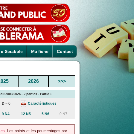
e-Scrabble
Ma fiche
Contact
2025
2026
>>>
i 09/03/2024 - 2 parties - Partie 1
Caractéristiques
D =
0
9 N4
12 N5
5 N6
0 N7
ses
. Les points et les pourcentages par