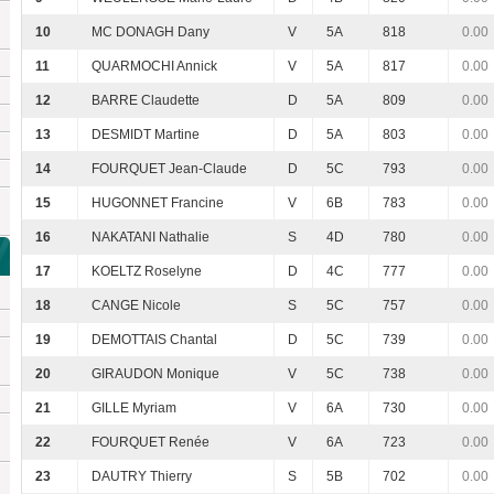
10
MC DONAGH Dany
V
5A
818
0.00
11
QUARMOCHI Annick
V
5A
817
0.00
12
BARRE Claudette
D
5A
809
0.00
13
DESMIDT Martine
D
5A
803
0.00
14
FOURQUET Jean-Claude
D
5C
793
0.00
15
HUGONNET Francine
V
6B
783
0.00
16
NAKATANI Nathalie
S
4D
780
0.00
17
KOELTZ Roselyne
D
4C
777
0.00
18
CANGE Nicole
S
5C
757
0.00
19
DEMOTTAIS Chantal
D
5C
739
0.00
20
GIRAUDON Monique
V
5C
738
0.00
21
GILLE Myriam
V
6A
730
0.00
22
FOURQUET Renée
V
6A
723
0.00
23
DAUTRY Thierry
S
5B
702
0.00