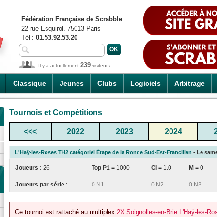
Fédération Française de Scrabble
22 rue Esquirol, 75013 Paris
Tél :
01.53.92.53.20
239
Il y a actuellement
visiteurs
Classique
Jeunes
Clubs
Logiciels
Arbitrage
Tournois et Compétitions
<<<
2022
2023
2024
L'Haÿ-les-Roses TH2 catégoriel Étape de la Ronde Sud-Est-Francilien
- Le samed
Joueurs :
26
Top P1 =
1000
CI
=
1.0
M =
0
Joueurs par série :
0 N1
0 N2
0 N3
Ce tournoi est rattaché au multiplex
2X Soignolles-en-Brie L'Haÿ-les-Ro