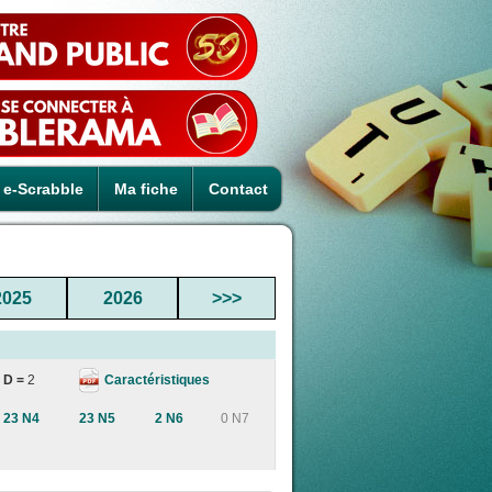
e-Scrabble
Ma fiche
Contact
2025
2026
>>>
Caractéristiques
D =
2
23 N4
23 N5
2 N6
0 N7