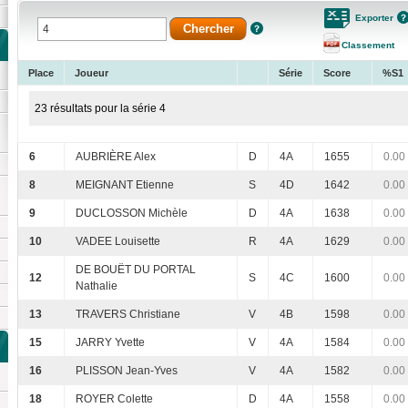
Exporter
Classement
Place
Joueur
Série
Score
%S1
23 résultats pour la série 4
6
AUBRIÈRE Alex
D
4A
1655
0.00
8
MEIGNANT Etienne
S
4D
1642
0.00
9
DUCLOSSON Michèle
D
4A
1638
0.00
10
VADEE Louisette
R
4A
1629
0.00
DE BOUËT DU PORTAL
12
S
4C
1600
0.00
Nathalie
13
TRAVERS Christiane
V
4B
1598
0.00
15
JARRY Yvette
V
4A
1584
0.00
16
PLISSON Jean-Yves
V
4A
1582
0.00
18
ROYER Colette
D
4A
1558
0.00