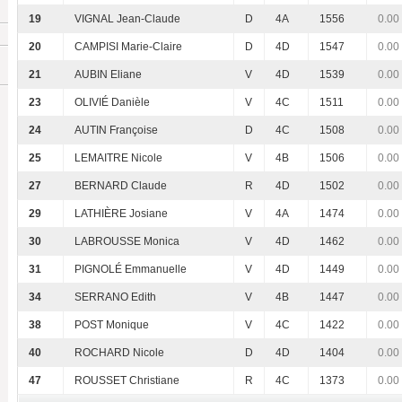
19
VIGNAL Jean-Claude
D
4A
1556
0.00
20
CAMPISI Marie-Claire
D
4D
1547
0.00
21
AUBIN Eliane
V
4D
1539
0.00
23
OLIVIÉ Danièle
V
4C
1511
0.00
24
AUTIN Françoise
D
4C
1508
0.00
25
LEMAITRE Nicole
V
4B
1506
0.00
27
BERNARD Claude
R
4D
1502
0.00
29
LATHIÈRE Josiane
V
4A
1474
0.00
30
LABROUSSE Monica
V
4D
1462
0.00
31
PIGNOLÉ Emmanuelle
V
4D
1449
0.00
34
SERRANO Edith
V
4B
1447
0.00
38
POST Monique
V
4C
1422
0.00
40
ROCHARD Nicole
D
4D
1404
0.00
47
ROUSSET Christiane
R
4C
1373
0.00