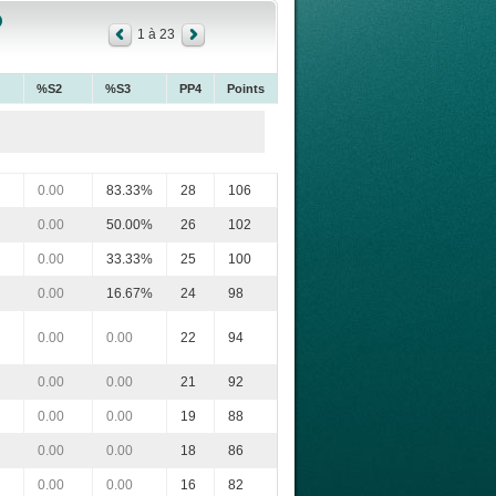
1 à 23
%S2
%S3
PP4
Points
0.00
83.33%
28
106
0.00
50.00%
26
102
0.00
33.33%
25
100
0.00
16.67%
24
98
0.00
0.00
22
94
0.00
0.00
21
92
0.00
0.00
19
88
0.00
0.00
18
86
0.00
0.00
16
82