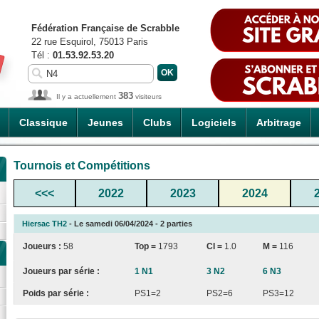
Fédération Française de Scrabble
22 rue Esquirol, 75013 Paris
Tél :
01.53.92.53.20
383
Il y a actuellement
visiteurs
Classique
Jeunes
Clubs
Logiciels
Arbitrage
Tournois et Compétitions
<<<
2022
2023
2024
Hiersac TH2
- Le samedi 06/04/2024 - 2 parties
Joueurs :
58
Top =
1793
CI
=
1.0
M =
116
Joueurs par série :
1 N1
3 N2
6 N3
Poids par série :
PS1=2
PS2=6
PS3=12