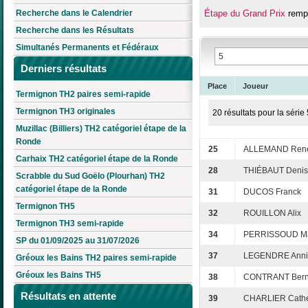
Recherche dans le Calendrier
Étape du Grand Prix
rempo
Recherche dans les Résultats
Simultanés Permanents et Fédéraux
Derniers résultats
Place
Joueur
Termignon TH2 paires semi-rapide
Termignon TH3 originales
20 résultats pour la série 
Muzillac (Billiers) TH2 catégoriel étape de la
Ronde
25
ALLEMAND Ren
Carhaix TH2 catégoriel étape de la Ronde
28
THIÉBAUT Denis
Scrabble du Sud Goëlo (Plourhan) TH2
catégoriel étape de la Ronde
31
DUCOS Franck
Termignon TH5
32
ROUILLON Alix
Termignon TH3 semi-rapide
34
PERRISSOUD Ma
SP du 01/09/2025 au 31/07/2026
37
LEGENDRE Anni
Gréoux les Bains TH2 paires semi-rapide
Gréoux les Bains TH5
38
CONTRANT Bern
Résultats en attente
39
CHARLIER Cathe