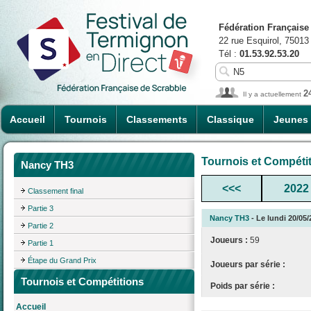
Fédération Française
22 rue Esquirol, 75013
Tél :
01.53.92.53.20
2
Il y a actuellement
Accueil
Tournois
Classements
Classique
Jeunes
Tournois et Compéti
Nancy TH3
<<<
2022
Classement final
Partie 3
Nancy TH3
- Le lundi 20/05/
Partie 2
Joueurs :
59
Partie 1
Étape du Grand Prix
Joueurs par série :
Tournois et Compétitions
Poids par série :
Accueil