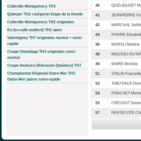
40
QUELIQUERT Ma
Colleville-Montgomery TH3
Quimper TH2 catégoriel étape de la Ronde
41
JEANPIERRE Fra
Colleville-Montgomery TH2 originales
42
MARCHAL Joëll
Eu (eu salle audiard) TH2 open
44
POIVRE Elisabet
Valentigney TH7 originales normal + semi-
rapide
46
MORSLI Martine
Coupe Onondaga TH3 originales semi-
48
MOUSSU-DUTART
normal
49
MAIRE Michèle
Coupe Imokursi (Rimouski (Québec)) TH7
Championnat Régional Outre-Mer TH3
51
STALIN Francett
Outre-Mer paires semi-rapide
52
TABUTIAUX Dom
54
PONCHET Miche
55
CREUSOT Solan
57
PENTECOTE Chri