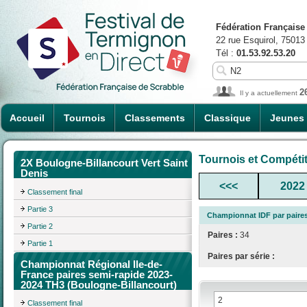
Fédération Française
22 rue Esquirol, 75013
Tél :
01.53.92.53.20
2
Il y a actuellement
Accueil
Tournois
Classements
Classique
Jeunes
Tournois et Compéti
2X Boulogne-Billancourt Vert Saint
Denis
<<<
2022
Classement final
Partie 3
Championnat IDF par paires 
Partie 2
Paires :
34
Partie 1
Paires par série :
Championnat Régional Ile-de-
France paires semi-rapide 2023-
2024 TH3 (Boulogne-Billancourt)
Classement final