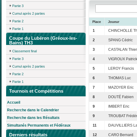
Partie 3
Cumul après 2 parties
Partie 2
Place
Joueur
Partie 1
1
CHINCHOLLE Thi
Coupe du Lubéron (Gréoux-les-
2
SPANG Cédric
Bains) TH3
3
CASTALAN Thier
Classement final
Partie 3
4
VIGROUX Patric
Cumul après 2 parties
5
LEROY Francis
Partie 2
6
THOMAS Luc
Partie 1
7
MAZOYER Eric
Tournois et Compétitions
8
DOUTÉ Fabien
Accueil
9
IMBERT Eric
Recherche dans le Calendrier
9
TROUBAT Frédér
Recherche dans les Résultats
Simultanés Permanents et Fédéraux
11
DAUVILLIERS La
Derniers résultats
12
CARO Bernard