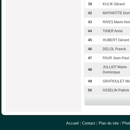
39
KULIK Gérard
42
MATHIOTTE Dom
43
RIVES Marie-Noë
44
TIXIER Anne
45
HUBERT Gérard
46
DELOL Franck
47
FAUR Jean-Paul
JULLIOT Marie-
48
Dominique
49
GRATIOULET Mic
50
ASSELIN Patrick
Accueil
|
Contact
|
Plan du site
|
Pho