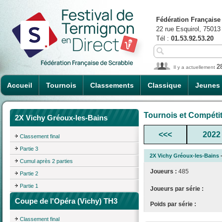
Fédération Française
22 rue Esquirol, 75013
Tél :
01.53.92.53.20
2
Il y a actuellement
Accueil
Tournois
Classements
Classique
Jeunes
Tournois et Compéti
2X Vichy Gréoux-les-Bains
<<<
2022
Classement final
Partie 3
2X Vichy Gréoux-les-Bains
-
Cumul après 2 parties
Joueurs :
485
Partie 2
Partie 1
Joueurs par série :
Coupe de l'Opéra (Vichy) TH3
Poids par série :
Classement final