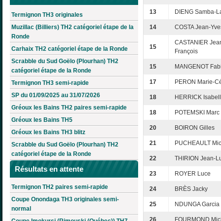
13
DIENG Samba-L
Termignon TH3 originales
Muzillac (Billiers) TH2 catégoriel étape de la
14
COSTA Jean-Yve
Ronde
CASTANIER Jea
15
Carhaix TH2 catégoriel étape de la Ronde
François
Scrabble du Sud Goëlo (Plourhan) TH2
15
MANGENOT Fab
catégoriel étape de la Ronde
17
PERON Marie-Cé
Termignon TH3 semi-rapide
SP du 01/09/2025 au 31/07/2026
18
HERRICK Isabel
Gréoux les Bains TH2 paires semi-rapide
18
POTEMSKI Marc
Gréoux les Bains TH5
20
BOIRON Gilles
Gréoux les Bains TH3 blitz
21
PUCHEAULT Mic
Scrabble du Sud Goëlo (Plourhan) TH2
catégoriel étape de la Ronde
22
THIRION Jean-L
Résultats en attente
23
ROYER Luce
Termignon TH2 paires semi-rapide
24
BRÈS Jacky
Coupe Onondaga TH3 originales semi-
25
NDUNGA Garcia
normal
26
FOURMOND Mic