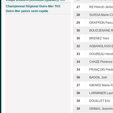
Coupe Imokursi (Rimouski (Québec)) TH7
Championnat Régional Outre-Mer TH3
27
REYNAUD Jérô
Outre-Mer paires semi-rapide
28
SUISSA Marie-Cl
29
GRAFFION Pasc
30
BOUDJENANE R
30
BRENEZ Yves
32
AGBANGLASSI E
33
GOUREAU Herv
34
CHAZE Florence
34
FRANÇOIS Frédé
36
BADOIL Joël
37
GIRARD Marie-F
38
LARMINIER Laur
39
DOUILLET Eric
39
GRIMAL Jeannin