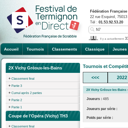
Fédération Française
22 rue Esquirol, 75013
Tél :
01.53.92.53.20
3
Il y a actuellement
Accueil
Tournois
Classements
Classique
Jeunes
Tournois et Compéti
2X Vichy Gréoux-les-Bains
<<<
2022
Classement final
Partie 3
2X Vichy Gréoux-les-Bains
-
Cumul après 2 parties
Joueurs :
485
Partie 2
Partie 1
Joueurs par série :
Coupe de l'Opéra (Vichy) TH3
Poids par série :
Classement final