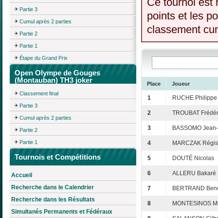
Ce tournoi est 
Partie 3
points et les p
Cumul après 2 parties
classement cumu
Partie 2
Partie 1
Étape du Grand Prix
Open Olympe de Gouges
(Montauban) TH3 joker
Place
Joueur
Classement final
1
RUCHE Philippe
Partie 3
2
TROUBAT Frédér
Cumul après 2 parties
3
BASSOMO Jean-
Partie 2
Partie 1
4
MARCZAK Régis
Tournois et Compétitions
5
DOUTÉ Nicolas
6
ALLERU Bakaré
Accueil
Recherche dans le Calendrier
7
BERTRAND Beno
Recherche dans les Résultats
8
MONTESINOS Mi
Simultanés Permanents et Fédéraux