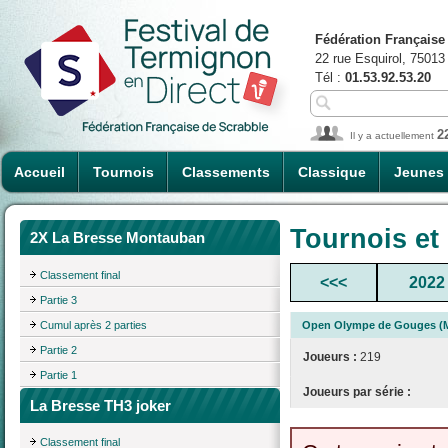
Fédération Française
22 rue Esquirol, 75013
Tél :
01.53.92.53.20
2
Il y a actuellement
Accueil
Tournois
Classements
Classique
Jeunes
Tournois et
2X La Bresse Montauban
Classement final
<<<
2022
Partie 3
Cumul après 2 parties
Open Olympe de Gouges (M
Partie 2
Joueurs :
219
Partie 1
Joueurs par série :
La Bresse TH3 joker
Classement final