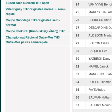
Eu (eu salle audiard) TH2 open
24
VAN VYVE Benoî
Valentigney TH7 originales normal + semi-
25
MARESCHAL Ala
rapide
26
BOURLON Anne-
Coupe Onondaga TH3 originales semi-
normal
27
DESJARDINS De
Coupe Imokursi (Rimouski (Québec)) TH7
28
ALDEGON Myri
Championnat Régional Outre-Mer TH3
Outre-Mer paires semi-rapide
29
BOIRON Gilles
30
BAQUER Eve
30
YAZBECK Dany
32
HAMEL Janick
33
MANGENOT Fab
34
POTIER Thomas
35
FAYE Abdou
36
BAUMANN Alain
37
BAUDRY Moniq