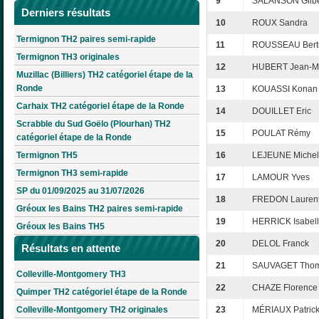
9
SALANSON Gilbe
Derniers résultats
10
ROUX Sandra
Termignon TH2 paires semi-rapide
11
ROUSSEAU Bert
Termignon TH3 originales
12
HUBERT Jean-Mi
Muzillac (Billiers) TH2 catégoriel étape de la
Ronde
13
KOUASSI Konan 
Carhaix TH2 catégoriel étape de la Ronde
14
DOUILLET Eric
Scrabble du Sud Goëlo (Plourhan) TH2
15
POULAT Rémy
catégoriel étape de la Ronde
Termignon TH5
16
LEJEUNE Michel
Termignon TH3 semi-rapide
17
LAMOUR Yves
SP du 01/09/2025 au 31/07/2026
18
FREDON Lauren
Gréoux les Bains TH2 paires semi-rapide
19
HERRICK Isabel
Gréoux les Bains TH5
20
DELOL Franck
Résultats en attente
21
SAUVAGET Tho
Colleville-Montgomery TH3
22
CHAZE Florence
Quimper TH2 catégoriel étape de la Ronde
Colleville-Montgomery TH2 originales
23
MÉRIAUX Patric