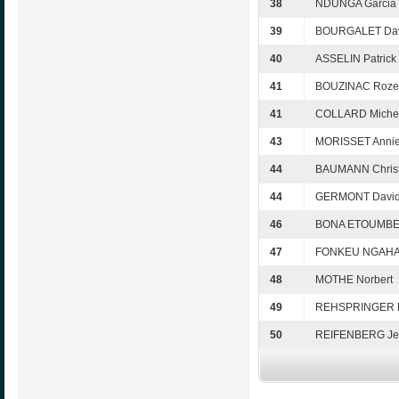
38
NDUNGA Garcia
39
BOURGALET Da
40
ASSELIN Patrick
41
BOUZINAC Roze
41
COLLARD Miche
43
MORISSET Annie
44
BAUMANN Christ
44
GERMONT Davi
46
BONA ETOUMBE G
47
FONKEU NGAHAN
48
MOTHE Norbert
49
REHSPRINGER M
50
REIFENBERG Je