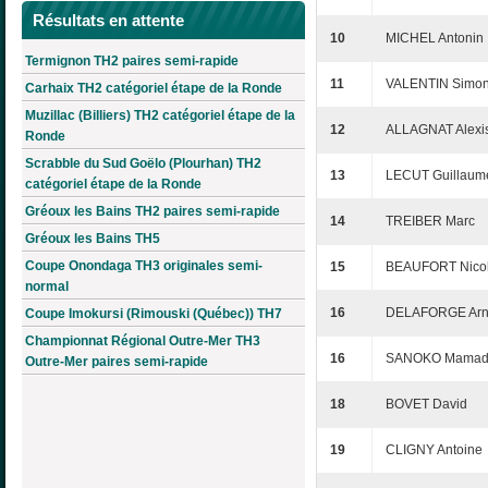
Résultats en attente
10
MICHEL Antonin
Termignon TH2 paires semi-rapide
11
VALENTIN Simo
Carhaix TH2 catégoriel étape de la Ronde
Muzillac (Billiers) TH2 catégoriel étape de la
12
ALLAGNAT Alexi
Ronde
Scrabble du Sud Goëlo (Plourhan) TH2
13
LECUT Guillaum
catégoriel étape de la Ronde
Gréoux les Bains TH2 paires semi-rapide
14
TREIBER Marc
Gréoux les Bains TH5
Coupe Onondaga TH3 originales semi-
15
BEAUFORT Nico
normal
16
DELAFORGE Ar
Coupe Imokursi (Rimouski (Québec)) TH7
Championnat Régional Outre-Mer TH3
16
SANOKO Mamad
Outre-Mer paires semi-rapide
18
BOVET David
19
CLIGNY Antoine