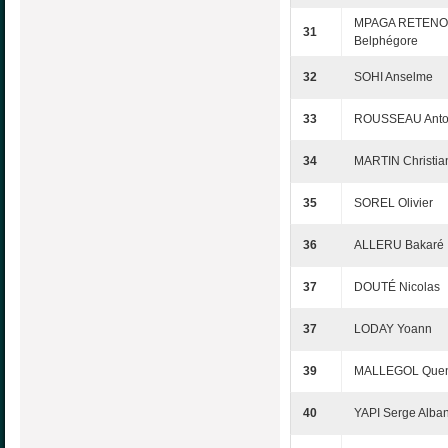
MPAGA RETENO
31
Belphégore
32
SOHI Anselme
33
ROUSSEAU Anto
34
MARTIN Christia
35
SOREL Olivier
36
ALLERU Bakaré
37
DOUTÉ Nicolas
37
LODAY Yoann
39
MALLEGOL Quen
40
YAPI Serge Alba