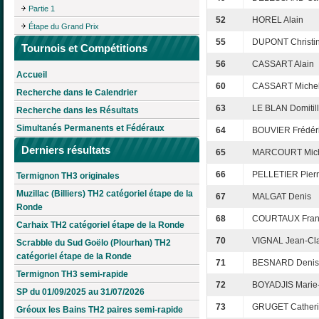
Partie 1
52
HOREL Alain
Étape du Grand Prix
55
DUPONT Christi
Tournois et Compétitions
56
CASSART Alain
Accueil
60
CASSART Michel
Recherche dans le Calendrier
63
LE BLAN Domitil
Recherche dans les Résultats
Simultanés Permanents et Fédéraux
64
BOUVIER Frédér
Derniers résultats
65
MARCOURT Mic
66
PELLETIER Pier
Termignon TH3 originales
Muzillac (Billiers) TH2 catégoriel étape de la
67
MALGAT Denis
Ronde
68
COURTAUX Fran
Carhaix TH2 catégoriel étape de la Ronde
70
VIGNAL Jean-Cl
Scrabble du Sud Goëlo (Plourhan) TH2
catégoriel étape de la Ronde
71
BESNARD Denis
Termignon TH3 semi-rapide
72
BOYADJIS Marie
SP du 01/09/2025 au 31/07/2026
73
GRUGET Cather
Gréoux les Bains TH2 paires semi-rapide