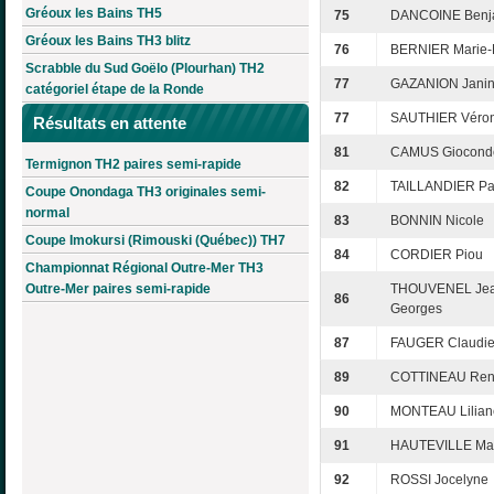
Gréoux les Bains TH5
75
DANCOINE Benj
Gréoux les Bains TH3 blitz
76
BERNIER Marie-
Scrabble du Sud Goëlo (Plourhan) TH2
77
GAZANION Jani
catégoriel étape de la Ronde
77
SAUTHIER Véro
Résultats en attente
81
CAMUS Giocond
Termignon TH2 paires semi-rapide
82
TAILLANDIER Pa
Coupe Onondaga TH3 originales semi-
normal
83
BONNIN Nicole
Coupe Imokursi (Rimouski (Québec)) TH7
84
CORDIER Piou
Championnat Régional Outre-Mer TH3
Outre-Mer paires semi-rapide
THOUVENEL Jea
86
Georges
87
FAUGER Claudi
89
COTTINEAU Re
90
MONTEAU Lilian
91
HAUTEVILLE Mar
92
ROSSI Jocelyne