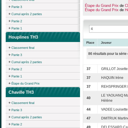
Étape du Grand Prix
de
Ch
Partie 3
Étape du Grand Prix
de
H
Cumul après 2 parties
Partie 2
Partie 1
Houplines TH3
Place
Joueur
Classement final
86 résultats pour la série 
Partie 3
Cumul après 2 parties
37
GRILLOT Josette
Partie 2
Partie 1
37
HAQUIN Irène
Étape du Grand Prix
37
REHSPRINGER M
Chaville TH3
LE YAOUANQ Ma
40
Hélène
Classement final
44
VADEE Louisette
Partie 3
Cumul après 2 parties
47
DMITRUK Martin
Partie 2
49
DELESSARD Cat