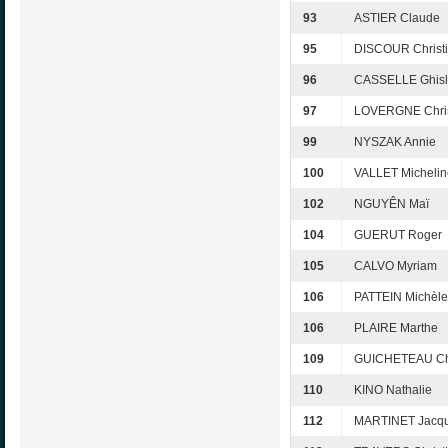
93
ASTIER Claude
95
DISCOUR Christ
96
CASSELLE Ghisl
97
LOVERGNE Chri
99
NYSZAK Annie
100
VALLET Michelin
102
NGUYÊN Maï
104
GUERUT Roger
105
CALVO Myriam
106
PATTEIN Michèle
106
PLAIRE Marthe
109
GUICHETEAU Ch
110
KINO Nathalie
112
MARTINET Jacqu