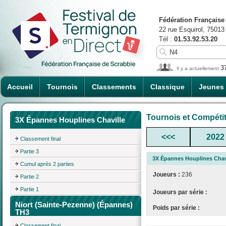
Fédération Française
22 rue Esquirol, 75013
Tél :
01.53.92.53.20
3
Il y a actuellement
Accueil
Tournois
Classements
Classique
Jeunes
Tournois et Compéti
3X Épannes Houplines Chaville
<<<
2022
Classement final
Partie 3
3X Épannes Houplines Chav
Cumul après 2 parties
Joueurs :
236
Partie 2
Partie 1
Joueurs par série :
Niort (Sainte-Pezenne) (Épannes)
Poids par série :
TH3
Classement final