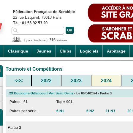
Fédération Française de Scrabble
22 rue Esquirol, 75013 Paris
Tél :
01.53.92.53.20
316
Il y a actuellement
visiteurs
Classique
Jeunes
Clubs
Logiciels
Arbitrage
Tournois et Compétitions
t
<<<
2022
2023
2024
2X Boulogne-Billancourt Vert Saint Denis
- Le 06/04/2024 - Partie 3
Paires :
61
Top =
901
Paires par série :
6 N1
6 N2
11 N3
20
Partie 3