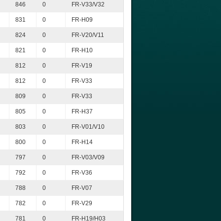
846
0
FR-V33/V32
831
0
FR-H09
824
0
FR-V20/V11
821
0
FR-H10
812
0
FR-V19
812
0
FR-V33
809
0
FR-V33
805
0
FR-H37
803
0
FR-V01/V10
800
0
FR-H14
797
0
FR-V03/V09
792
0
FR-V36
788
0
FR-V07
782
0
FR-V29
781
0
FR-H19/H03