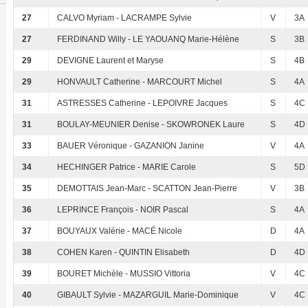
27
CALVO Myriam - LACRAMPE Sylvie
V
3A
27
FERDINAND Willy - LE YAOUANQ Marie-Hélène
S
3B
29
DEVIGNE Laurent et Maryse
S
4B
29
HONVAULT Catherine - MARCOURT Michel
S
4A
31
ASTRESSES Catherine - LEPOIVRE Jacques
S
4C
31
BOULAY-MEUNIER Denise - SKOWRONEK Laure
S
4D
33
BAUER Véronique - GAZANION Janine
V
4A
34
HECHINGER Patrice - MARIE Carole
S
5D
35
DEMOTTAIS Jean-Marc - SCATTON Jean-Pierre
V
3B
36
LEPRINCE François - NOIR Pascal
S
4A
37
BOUYAUX Valérie - MACÉ Nicole
D
4A
38
COHEN Karen - QUINTIN Elisabeth
D
4D
39
BOURET Michèle - MUSSIO Vittoria
V
4C
40
GIBAULT Sylvie - MAZARGUIL Marie-Dominique
V
4C