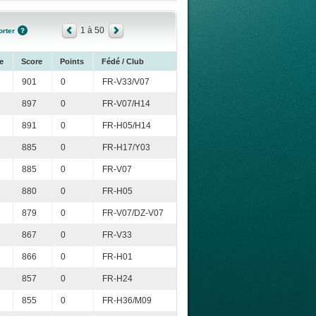
1 à 50
rter
e
Score
Points
Fédé / Club
901
0
FR-V33/V07
897
0
FR-V07/H14
891
0
FR-H05/H14
885
0
FR-H17/Y03
885
0
FR-V07
880
0
FR-H05
879
0
FR-V07/DZ-V07
867
0
FR-V33
866
0
FR-H01
857
0
FR-H24
855
0
FR-H36/M09