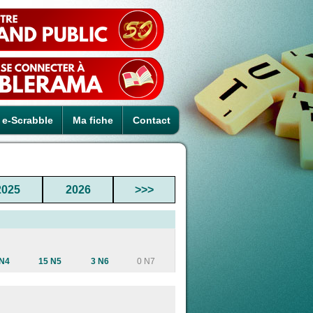
e-Scrabble
Ma fiche
Contact
2025
2026
>>>
 N4
15 N5
3 N6
0 N7