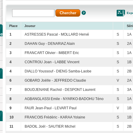
Expo
Place
Joueur
Séri
de
1
ASTRESSES Pascal - MOLLARD Hervé
S
1A
2
DAHAN Guy - DENARIAZ Alain
S
2A
3
FRANCART Olivier - IMBERT Eric
S
1A
4
CONTROU Joan - LABBE Vincent
S
1B
4
DIALLO Youssouf - DIENG Samba-Laobe
S
2B
6
GOBARD Joëlle - JEFFREDO Claudie
V
2A
7
BOUDJENANE Rachid - DESPONT Laurent
S
3A
8
AGBANGLASSI Emile - NYARKO-BADOHU Téno
S
1A
9
FAUR Jean-Paul - LEVART Paul
V
1B
10
FRANCOIS Frédéric - KARAA Yolaine
S
1B
11
BADOIL Joël - SAUTIER Michel
S
2B