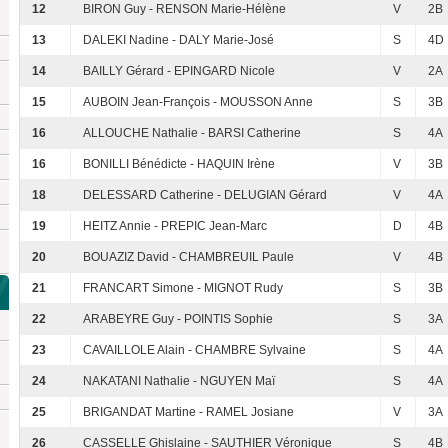
12
BIRON Guy - RENSON Marie-Hélène
V
2B
13
DALEKI Nadine - DALY Marie-José
S
4D
14
BAILLY Gérard - EPINGARD Nicole
V
2A
15
AUBOIN Jean-François - MOUSSON Anne
S
3B
16
ALLOUCHE Nathalie - BARSI Catherine
S
4A
16
BONILLI Bénédicte - HAQUIN Irène
V
3B
18
DELESSARD Catherine - DELUGIAN Gérard
V
4A
19
HEITZ Annie - PREPIC Jean-Marc
D
4B
20
BOUAZIZ David - CHAMBREUIL Paule
V
4B
21
FRANCART Simone - MIGNOT Rudy
S
3B
22
ARABEYRE Guy - POINTIS Sophie
S
3A
23
CAVAILLOLE Alain - CHAMBRE Sylvaine
S
4A
24
NAKATANI Nathalie - NGUYEN Maï
S
4A
25
BRIGANDAT Martine - RAMEL Josiane
V
3A
26
CASSELLE Ghislaine - SAUTHIER Véronique
S
4B