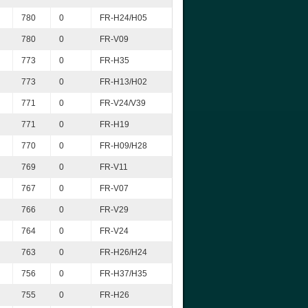
780
0
FR-H24/H05
780
0
FR-V09
773
0
FR-H35
773
0
FR-H13/H02
771
0
FR-V24/V39
771
0
FR-H19
770
0
FR-H09/H28
769
0
FR-V11
767
0
FR-V07
766
0
FR-V29
764
0
FR-V24
763
0
FR-H26/H24
756
0
FR-H37/H35
755
0
FR-H26