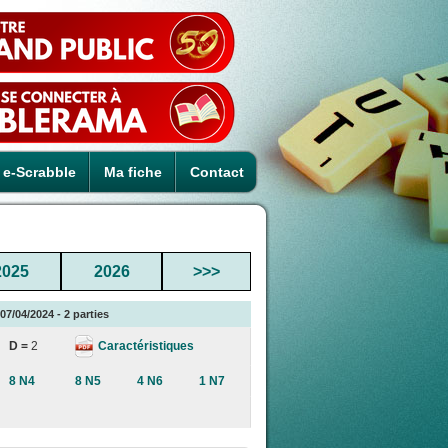
e-Scrabble
Ma fiche
Contact
2025
2026
>>>
7/04/2024 - 2 parties
Caractéristiques
D =
2
8 N4
8 N5
4 N6
1 N7