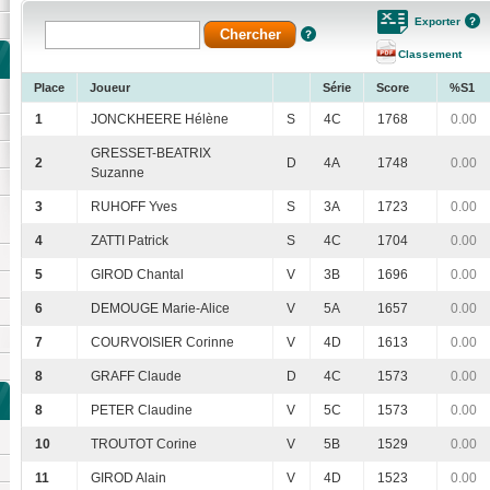
Exporter
Classement
Place
Joueur
Série
Score
%S1
1
JONCKHEERE Hélène
S
4C
1768
0.00
GRESSET-BEATRIX
2
D
4A
1748
0.00
Suzanne
3
RUHOFF Yves
S
3A
1723
0.00
4
ZATTI Patrick
S
4C
1704
0.00
5
GIROD Chantal
V
3B
1696
0.00
6
DEMOUGE Marie-Alice
V
5A
1657
0.00
7
COURVOISIER Corinne
V
4D
1613
0.00
8
GRAFF Claude
D
4C
1573
0.00
8
PETER Claudine
V
5C
1573
0.00
10
TROUTOT Corine
V
5B
1529
0.00
11
GIROD Alain
V
4D
1523
0.00