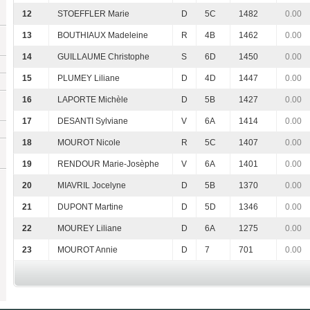
12
STOEFFLER Marie
D
5C
1482
0.00
13
BOUTHIAUX Madeleine
R
4B
1462
0.00
14
GUILLAUME Christophe
S
6D
1450
0.00
15
PLUMEY Liliane
D
4D
1447
0.00
16
LAPORTE Michèle
D
5B
1427
0.00
17
DESANTI Sylviane
V
6A
1414
0.00
18
MOUROT Nicole
R
5C
1407
0.00
19
RENDOUR Marie-Josèphe
V
6A
1401
0.00
20
MIAVRIL Jocelyne
D
5B
1370
0.00
21
DUPONT Martine
D
5D
1346
0.00
22
MOUREY Liliane
D
6A
1275
0.00
23
MOUROT Annie
D
7
701
0.00