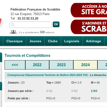
Fédération Française de Scrabble
22 rue Esquirol, 75013 Paris
Tél :
01.53.92.53.20
328
Il y a actuellement
visiteurs
Classique
Jeunes
Clubs
Logiciels
Arbitrage
Tournois et Compétitions
2
<<<
2022
2023
2024
Championnat Départemental Territoire de Belfort 2023-2024 TH2
- Le dimanche 0
Joueurs :
23
Top =
1880
CI
=
1.0
M =
46
Joueurs par série :
0 N1
0 N2
2 N3
Poids par série :
PS1=0
PS2=0
PS3=4