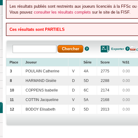
Les résultats publiés sont restreints aux joueurs licenciés à la FFSc ou 
Vous pouvez
consulter les résultats complets
sur le site de la FISF.
Ces résultats sont PARTIELS
Exporter
C
Place
Joueur
Série
Score
%S1
3
POULAIN Catherine
V
4A
2775
0.00
8
HARMAND Gisèle
D
5D
2288
0.00
10
COPPENS Isabelle
D
6C
2174
0.00
11
COTTIN Jacqueline
V
5A
2168
0.00
12
BODOY Elisabeth
D
5D
2013
0.00