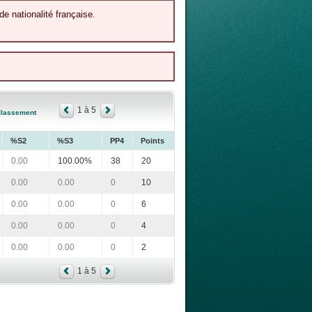
de nationalité française.
1 à 5
lassement
%S2
%S3
PP4
Points
0.00
100.00%
38
20
0.00
0.00
0
10
0.00
0.00
0
6
0.00
0.00
0
4
0.00
0.00
0
2
1 à 5