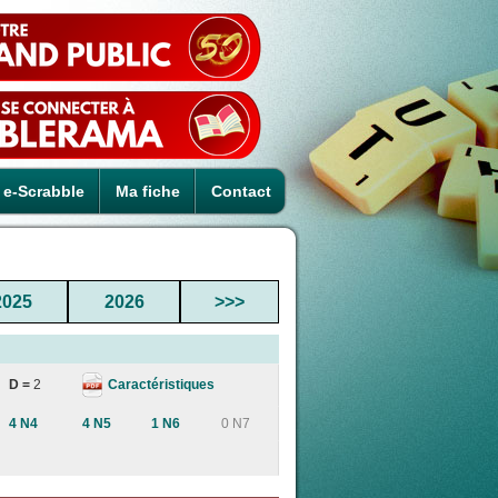
e-Scrabble
Ma fiche
Contact
2025
2026
>>>
Caractéristiques
D =
2
4 N4
4 N5
1 N6
0 N7