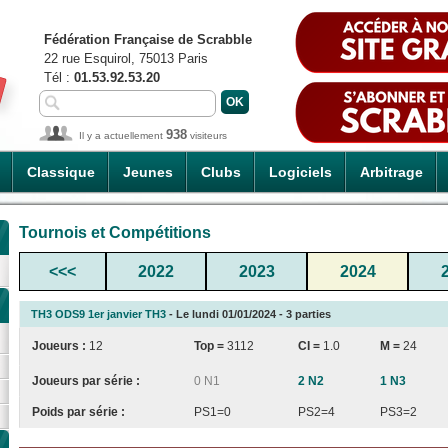
Fédération Française de Scrabble
22 rue Esquirol, 75013 Paris
Tél :
01.53.92.53.20
938
Il y a actuellement
visiteurs
Classique
Jeunes
Clubs
Logiciels
Arbitrage
Tournois et Compétitions
<<<
2022
2023
2024
TH3 ODS9 1er janvier TH3
- Le lundi 01/01/2024 - 3 parties
Joueurs :
12
Top =
3112
CI
=
1.0
M =
24
Joueurs par série :
0 N1
2 N2
1 N3
Poids par série :
PS1=0
PS2=4
PS3=2