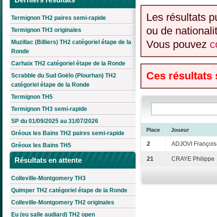
Les résultats p
Termignon TH2 paires semi-rapide
ou de nationali
Termignon TH3 originales
Vous pouvez
c
Muzillac (Billiers) TH2 catégoriel étape de la
Ronde
Carhaix TH2 catégoriel étape de la Ronde
Ces résultats
Scrabble du Sud Goëlo (Plourhan) TH2
catégoriel étape de la Ronde
Termignon TH5
Termignon TH3 semi-rapide
SP du 01/09/2025 au 31/07/2026
Place
Joueur
Gréoux les Bains TH2 paires semi-rapide
2
ADJOVI François
Gréoux les Bains TH5
21
CRAYE Philippe
Résultats en attente
Colleville-Montgomery TH3
Quimper TH2 catégoriel étape de la Ronde
Colleville-Montgomery TH2 originales
Eu (eu salle audiard) TH2 open