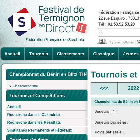
Fédération Française
22 rue Esquirol, 75013
Tél :
01.53.92.53.20
3
Il y a actuellement
Accueil
Tournois
Classements
Classique
Jeunes
Tournois et
Championnat du Bénin en Blitz TH4
Classement final
<<<
2022
Tournois et Compétitions
Championnat du Bénin en B
Accueil
Joueurs :
44
Recherche dans le Calendrier
Joueurs par série :
Recherche dans les Résultats
Simultanés Permanents et Fédéraux
Poids par série :
Derniers résultats