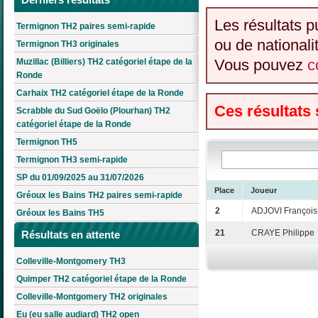
Les résultats p
Termignon TH2 paires semi-rapide
ou de nationali
Termignon TH3 originales
Vous pouvez
c
Muzillac (Billiers) TH2 catégoriel étape de la
Ronde
Carhaix TH2 catégoriel étape de la Ronde
Ces résultats
Scrabble du Sud Goëlo (Plourhan) TH2
catégoriel étape de la Ronde
Termignon TH5
Termignon TH3 semi-rapide
SP du 01/09/2025 au 31/07/2026
Place
Joueur
Gréoux les Bains TH2 paires semi-rapide
2
ADJOVI François
Gréoux les Bains TH5
21
CRAYE Philippe
Résultats en attente
Colleville-Montgomery TH3
Quimper TH2 catégoriel étape de la Ronde
Colleville-Montgomery TH2 originales
Eu (eu salle audiard) TH2 open