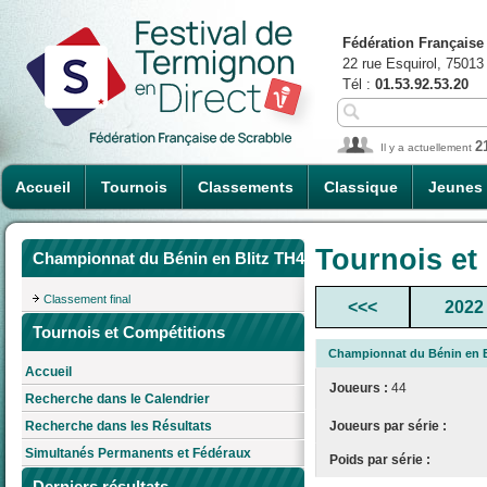
Fédération Française
22 rue Esquirol, 75013
Tél :
01.53.92.53.20
2
Il y a actuellement
Accueil
Tournois
Classements
Classique
Jeunes
Tournois et
Championnat du Bénin en Blitz TH4
Classement final
<<<
2022
Tournois et Compétitions
Championnat du Bénin en B
Accueil
Joueurs :
44
Recherche dans le Calendrier
Joueurs par série :
Recherche dans les Résultats
Simultanés Permanents et Fédéraux
Poids par série :
Derniers résultats