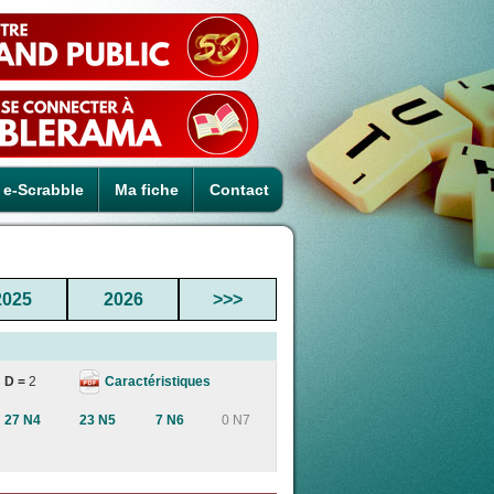
e-Scrabble
Ma fiche
Contact
2025
2026
>>>
Caractéristiques
D =
2
27 N4
23 N5
7 N6
0 N7