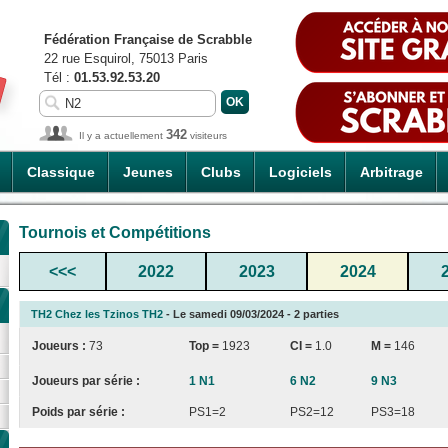
Fédération Française de Scrabble
22 rue Esquirol, 75013 Paris
Tél :
01.53.92.53.20
342
Il y a actuellement
visiteurs
Classique
Jeunes
Clubs
Logiciels
Arbitrage
Tournois et Compétitions
<<<
2022
2023
2024
TH2 Chez les Tzinos TH2
- Le samedi 09/03/2024 - 2 parties
Joueurs :
73
Top =
1923
CI
=
1.0
M =
146
Joueurs par série :
1 N1
6 N2
9 N3
Poids par série :
PS1=2
PS2=12
PS3=18