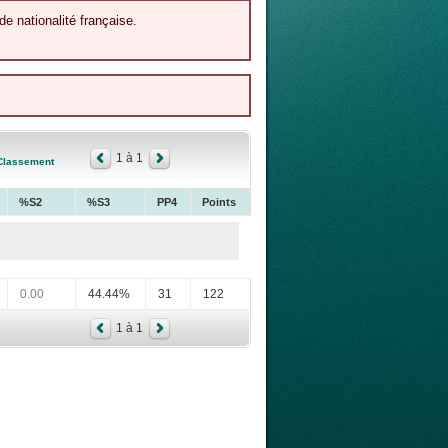
de nationalité française.
1 à 1
Classement
%S2
%S3
PP4
Points
0.00
44.44%
31
122
1 à 1