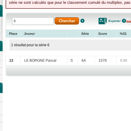
série ne sont calculés que pour le classement cumulé du multiplex, pas p
Exporter
Place
Joueur
Série
Score
%S1
1 résultat pour la série 6
22
LE BORGNE Pascal
S
6A
1578
0.00