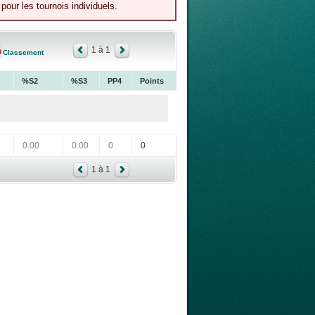
our les tournois individuels.
1 à 1
Classement
%S2
%S3
PP4
Points
0.00
0.00
0
0
1 à 1