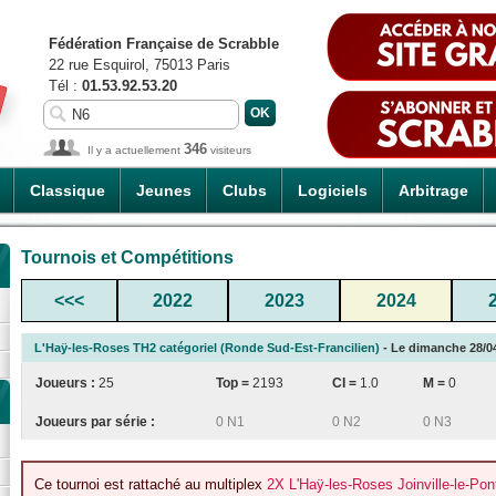
Fédération Française de Scrabble
22 rue Esquirol, 75013 Paris
Tél :
01.53.92.53.20
346
Il y a actuellement
visiteurs
Classique
Jeunes
Clubs
Logiciels
Arbitrage
Tournois et Compétitions
<<<
2022
2023
2024
L'Haÿ-les-Roses TH2 catégoriel (Ronde Sud-Est-Francilien)
- Le dimanche 28/04
Joueurs :
25
Top =
2193
CI
=
1.0
M =
0
Joueurs par série :
0 N1
0 N2
0 N3
Ce tournoi est rattaché au multiplex
2X L'Haÿ-les-Roses Joinville-le-Pon