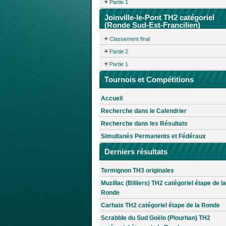
Partie 1
Joinville-le-Pont TH2 catégoriel
(Ronde Sud-Est-Francilien)
Classement final
Partie 2
Partie 1
Tournois et Compétitions
Accueil
Recherche dans le Calendrier
Recherche dans les Résultats
Simultanés Permanents et Fédéraux
Derniers résultats
Termignon TH3 originales
Muzillac (Billiers) TH2 catégoriel étape de la
Ronde
Carhaix TH2 catégoriel étape de la Ronde
Scrabble du Sud Goëlo (Plourhan) TH2