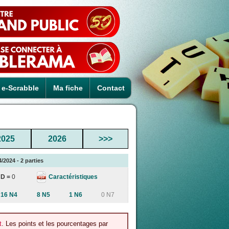
e-Scrabble
Ma fiche
Contact
2025
2026
>>>
/2024 - 2 parties
Caractéristiques
D =
0
16 N4
8 N5
1 N6
0 N7
t
. Les points et les pourcentages par