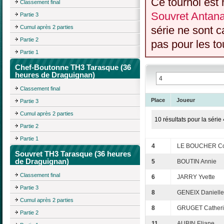
Ce tournoi est 
Classement final
Souvret Antan
Partie 3
Cumul après 2 parties
série ne sont 
Partie 2
pas pour les to
Partie 1
Chef-Boutonne TH3 Tarasque (36
heures de Draguignan)
Classement final
Place
Joueur
Partie 3
Cumul après 2 parties
10 résultats pour la série 
Partie 2
Partie 1
4
LE BOUCHER Co
Souvret TH3 Tarasque (36 heures
de Draguignan)
5
BOUTIN Annie
Classement final
6
JARRY Yvette
Partie 3
8
GENEIX Danielle
Cumul après 2 parties
8
GRUGET Cather
Partie 2
11
AUBIN Eliane