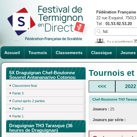
Fédération Française
22 rue Esquirol, 75013
Tél :
01.53.92.53.20
3
Il y a actuellement
Accueil
Tournois
Classements
Classique
Jeunes
Tournois et
5X Draguignan Chef-Boutonne
Souvret Antananarivo Cotonou
Classement final
<<<
2022
Partie 3
Chef-Boutonne TH3 Tarasqu
Cumul après 2 parties
Partie 2
Joueurs :
25
Partie 1
Joueurs par série :
Draguignan TH3 Tarasque (36
heures de Draguignan)