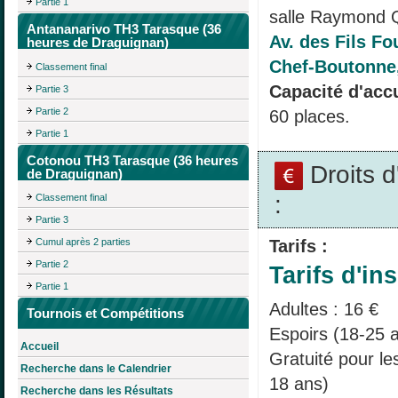
Partie 1
salle Raymond 
Antananarivo TH3 Tarasque (36
Av. des Fils F
heures de Draguignan)
Chef-Boutonne
Classement final
Capacité d'accu
Partie 3
Partie 2
60 places.
Partie 1
Cotonou TH3 Tarasque (36 heures
Droits 
de Draguignan)
:
Classement final
Partie 3
Tarifs :
Cumul après 2 parties
Partie 2
Tarifs d'ins
Partie 1
Adultes : 16 €
Tournois et Compétitions
Espoirs (18-25 a
Accueil
Gratuité pour l
Recherche dans le Calendrier
18 ans)
Recherche dans les Résultats