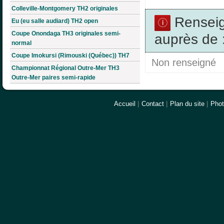
Colleville-Montgomery TH2 originales
Rensei
Eu (eu salle audiard) TH2 open
Coupe Onondaga TH3 originales semi-
auprès de 
normal
Coupe Imokursi (Rimouski (Québec)) TH7
Non renseigné
Championnat Régional Outre-Mer TH3
Outre-Mer paires semi-rapide
Accueil
|
Contact
|
Plan du site
|
Pho