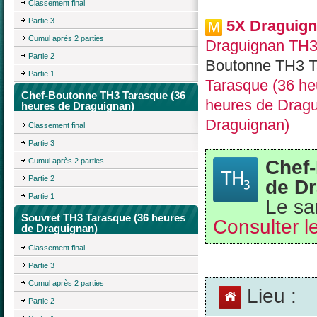
Classement final
Partie 3
5X Draguign
Cumul après 2 parties
Draguignan TH3
Partie 2
Boutonne TH3 T
Partie 1
Tarasque (36 he
Chef-Boutonne TH3 Tarasque (36
heures de Dragu
heures de Draguignan)
Draguignan)
Classement final
Partie 3
Chef
Cumul après 2 parties
Partie 2
de D
Partie 1
Le sa
Souvret TH3 Tarasque (36 heures
Consulter le
de Draguignan)
Classement final
Partie 3
Cumul après 2 parties
Lieu :
Partie 2