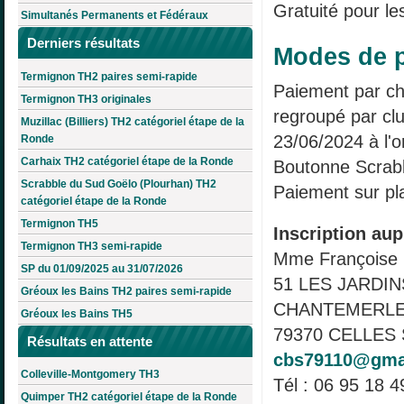
Gratuité pour le
Simultanés Permanents et Fédéraux
Derniers résultats
Modes de p
Termignon TH2 paires semi-rapide
Paiement par ch
Termignon TH3 originales
regroupé par clu
Muzillac (Billiers) TH2 catégoriel étape de la
23/06/2024 à l'
Ronde
Carhaix TH2 catégoriel étape de la Ronde
Boutonne Scrab
Scrabble du Sud Goëlo (Plourhan) TH2
Paiement sur pl
catégoriel étape de la Ronde
Termignon TH5
Inscription aup
Termignon TH3 semi-rapide
Mme François
SP du 01/09/2025 au 31/07/2026
51 LES JARDIN
Gréoux les Bains TH2 paires semi-rapide
CHANTEMERL
Gréoux les Bains TH5
79370 CELLES 
Résultats en attente
cbs79110@gma
Colleville-Montgomery TH3
Tél : 06 95 18 4
Quimper TH2 catégoriel étape de la Ronde