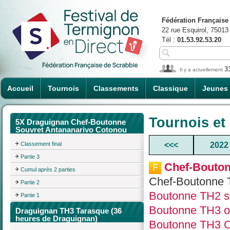
Fédération Française
22 rue Esquirol, 75013
Tél :
01.53.92.53.20
3
Il y a actuellement
Accueil
Tournois
Classements
Classique
Jeunes
Tournois et
5X Draguignan Chef-Boutonne
Souvret Antananarivo Cotonou
Classement final
<<<
2022
Partie 3
Chef-Bouton
Cumul après 2 parties
Chef-Boutonne 
Partie 2
Boutonne TH2 s
Partie 1
Boutonne TH3 or
Draguignan TH3 Tarasque (36
heures de Draguignan)
Boutonne TH3 C