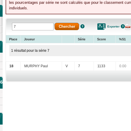
les pourcentages par série ne sont calculés que pour le classement cumu
individuels.
Exporter
Place
Joueur
Série
Score
%S1
1 résultat pour la série 7
18
MURPHY Paul
V
7
1133
0.00
36