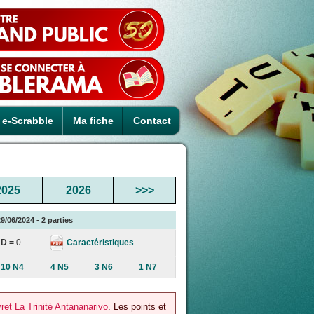
e-Scrabble
Ma fiche
Contact
2025
2026
>>>
9/06/2024 - 2 parties
Caractéristiques
D =
0
10 N4
4 N5
3 N6
1 N7
et La Trinité Antananarivo
. Les points et