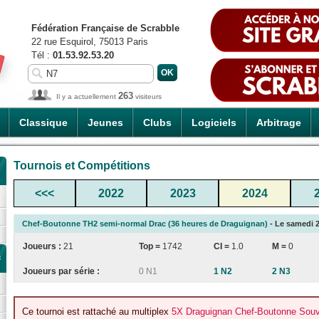
Fédération Française de Scrabble
22 rue Esquirol, 75013 Paris
Tél :
01.53.92.53.20
263
Il y a actuellement
visiteurs
Classique
Jeunes
Clubs
Logiciels
Arbitrage
Tournois et Compétitions
<<<
2022
2023
2024
Chef-Boutonne TH2 semi-normal Drac (36 heures de Draguignan)
- Le samedi 2
Joueurs :
21
Top =
1742
CI
=
1.0
M =
0
c
Joueurs par série :
0 N1
1 N2
2 N3
Ce tournoi est rattaché au multiplex
5X Draguignan Chef-Boutonne Souvr