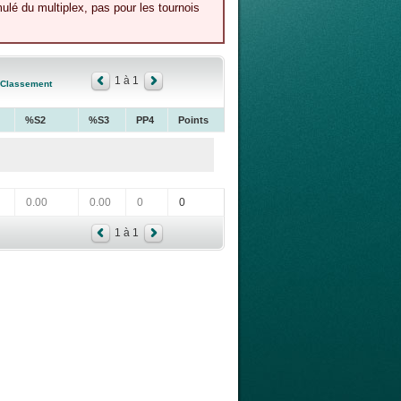
lé du multiplex, pas pour les tournois
1 à 1
Classement
%S2
%S3
PP4
Points
0.00
0.00
0
0
1 à 1