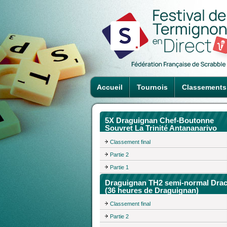
Accueil
Tournois
Classements
5X Draguignan Chef-Boutonne
Souvret La Trinité Antananarivo
Classement final
Partie 2
Partie 1
Draguignan TH2 semi-normal Dra
(36 heures de Draguignan)
Classement final
Partie 2