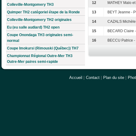
12
MATHEY Malo et 
Colleville-Montgomery TH3
Quimper TH2 catégoriel étape de la Ronde
13
BEYT Jeanne - 
Colleville-Montgomery TH2 originales
14
CAZALS Michèle 
Eu (eu salle audiard) TH2 open
15
BECARD Claire 
Coupe Onondaga TH3 originales semi-
16
BECCU Patrice -
normal
Coupe Imokursi (Rimouski (Québec)) TH7
Championnat Régional Outre-Mer TH3
Outre-Mer paires semi-rapide
Accueil
|
Contact
|
Plan du site
|
Pho