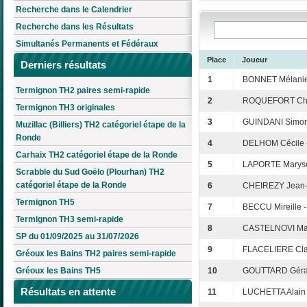
Recherche dans le Calendrier
Recherche dans les Résultats
Simultanés Permanents et Fédéraux
Place
Joueur
Derniers résultats
1
BONNET Mélanie
Termignon TH2 paires semi-rapide
2
ROQUEFORT Chri
Termignon TH3 originales
3
GUINDANI Simon
Muzillac (Billiers) TH2 catégoriel étape de la
Ronde
4
DELHOM Cécile 
Carhaix TH2 catégoriel étape de la Ronde
5
LAPORTE Maryse
Scrabble du Sud Goëlo (Plourhan) TH2
catégoriel étape de la Ronde
6
CHEIREZY Jean-
Termignon TH5
7
BECCU Mireille 
Termignon TH3 semi-rapide
8
CASTELNOVI Matt
SP du 01/09/2025 au 31/07/2026
9
FLACELIERE Clau
Gréoux les Bains TH2 paires semi-rapide
Gréoux les Bains TH5
10
GOUTTARD Gérar
Résultats en attente
11
LUCHETTA Alain 