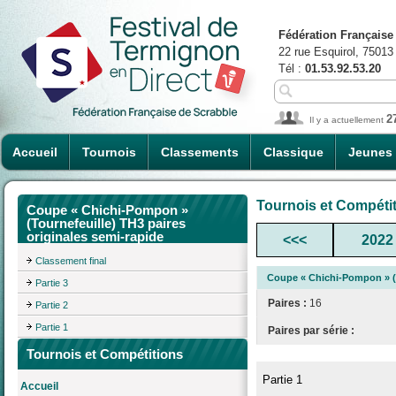
Fédération Française
22 rue Esquirol, 75013
Tél :
01.53.92.53.20
2
Il y a actuellement
Accueil
Tournois
Classements
Classique
Jeunes
Tournois et Compéti
Coupe « Chichi-Pompon »
(Tournefeuille) TH3 paires
originales semi-rapide
<<<
2022
Classement final
Coupe « Chichi-Pompon » (T
Partie 3
Paires :
16
Partie 2
Partie 1
Paires par série :
Tournois et Compétitions
Partie 1
Accueil