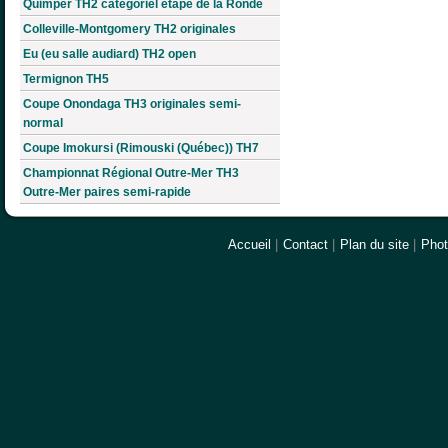
Quimper TH2 catégoriel étape de la Ronde
Colleville-Montgomery TH2 originales
Eu (eu salle audiard) TH2 open
Termignon TH5
Coupe Onondaga TH3 originales semi-
normal
Coupe Imokursi (Rimouski (Québec)) TH7
Championnat Régional Outre-Mer TH3
Outre-Mer paires semi-rapide
Accueil
|
Contact
|
Plan du site
|
Pho