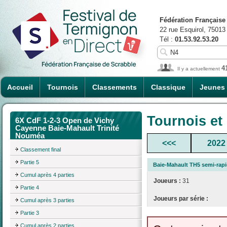
Fédération Française
22 rue Esquirol, 75013
Tél :
01.53.92.53.20
4
Il y a actuellement
Accueil
Tournois
Classements
Classique
Jeunes
Tournois et
6X CdF 1-2-3 Open de Vichy
Cayenne Baie-Mahault Trinité
Nouméa
<<<
2022
Classement final
Partie 5
Baie-Mahault TH5 semi-rapi
Cumul après 4 parties
Joueurs :
31
Partie 4
Joueurs par série :
Cumul après 3 parties
Partie 3
Cumul après 2 parties