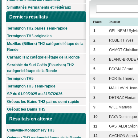
Simultanés Permanents et Fédéraux
Derniers résultats
Place
Joueur
Termignon TH2 paires semi-rapide
1
GELINEAU Sylvi
Termignon TH3 originales
2
ROBERT Yves
Muzillac (Billiers) TH2 catégoriel étape de la
Ronde
3
GAMOT Christia
Carhaix TH2 catégoriel étape de la Ronde
4
BLANC-BRUDE C
Scrabble du Sud Goëlo (Plourhan) TH2
5
PAYAN Gérard
catégoriel étape de la Ronde
Termignon TH5
6
PORTE Thierry
Termignon TH3 semi-rapide
7
MAILLAVIN Jean
SP du 01/09/2025 au 31/07/2026
8
DETRAZ Florian
Gréoux les Bains TH2 paires semi-rapide
9
WILL Marlyse
Gréoux les Bains TH5
10
PAYA Dominique
Résultats en attente
11
GASTALDI Stéph
Colleville-Montgomery TH3
12
CACHON Anne-M
Quimper TH2 catégoriel étape de la Ronde