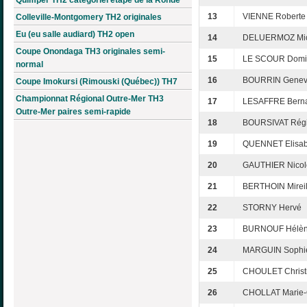
13
VIENNE Roberte
Colleville-Montgomery TH2 originales
Eu (eu salle audiard) TH2 open
14
DELUERMOZ Mic
Coupe Onondaga TH3 originales semi-
15
LE SCOUR Domi
normal
16
BOURRIN Genev
Coupe Imokursi (Rimouski (Québec)) TH7
Championnat Régional Outre-Mer TH3
17
LESAFFRE Bern
Outre-Mer paires semi-rapide
18
BOURSIVAT Rég
19
QUENNET Elisab
20
GAUTHIER Nicol
21
BERTHOIN Mireil
22
STORNY Hervé
23
BURNOUF Hélè
24
MARGUIN Sophi
25
CHOULET Christ
26
CHOLLAT Marie-