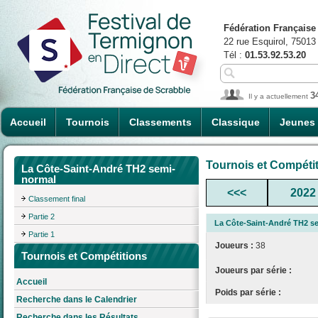
Fédération Française
22 rue Esquirol, 75013
Tél :
01.53.92.53.20
3
Il y a actuellement
Accueil
Tournois
Classements
Classique
Jeunes
Tournois et Compéti
La Côte-Saint-André TH2 semi-
normal
<<<
2022
Classement final
Partie 2
La Côte-Saint-André TH2 s
Partie 1
Joueurs :
38
Tournois et Compétitions
Joueurs par série :
Accueil
Poids par série :
Recherche dans le Calendrier
Recherche dans les Résultats