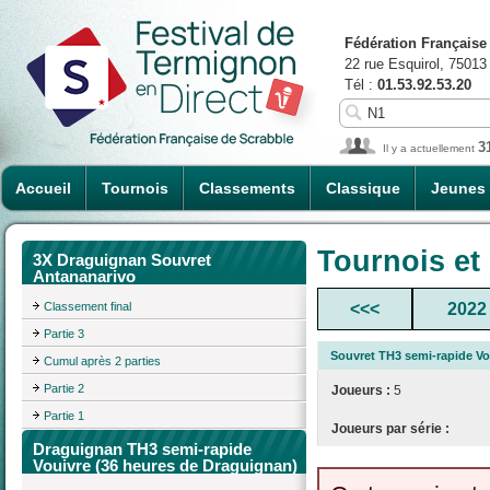
Fédération Française
22 rue Esquirol, 75013
Tél :
01.53.92.53.20
3
Il y a actuellement
Accueil
Tournois
Classements
Classique
Jeunes
Tournois et
3X Draguignan Souvret
Antananarivo
Classement final
<<<
2022
Partie 3
Souvret TH3 semi-rapide Vo
Cumul après 2 parties
Partie 2
Joueurs :
5
Partie 1
Joueurs par série :
Draguignan TH3 semi-rapide
Vouivre (36 heures de Draguignan)