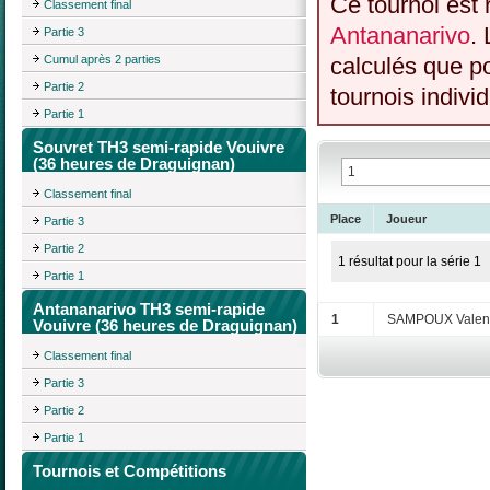
Ce tournoi est 
Classement final
Antananarivo
.
Partie 3
Cumul après 2 parties
calculés que p
Partie 2
tournois individ
Partie 1
Souvret TH3 semi-rapide Vouivre
(36 heures de Draguignan)
Classement final
Place
Joueur
Partie 3
Partie 2
1 résultat pour la série 1
Partie 1
Antananarivo TH3 semi-rapide
1
SAMPOUX Valent
Vouivre (36 heures de Draguignan)
Classement final
Partie 3
Partie 2
Partie 1
Tournois et Compétitions