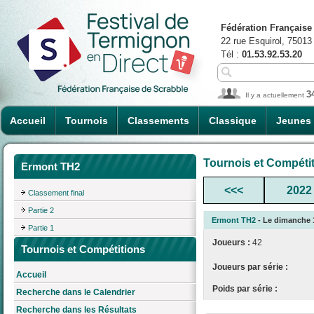
Fédération Française
22 rue Esquirol, 75013
Tél :
01.53.92.53.20
3
Il y a actuellement
Accueil
Tournois
Classements
Classique
Jeunes
Tournois et Compéti
Ermont TH2
<<<
2022
Classement final
Partie 2
Ermont TH2
- Le dimanche 1
Partie 1
Joueurs :
42
Tournois et Compétitions
Joueurs par série :
Accueil
Poids par série :
Recherche dans le Calendrier
Recherche dans les Résultats