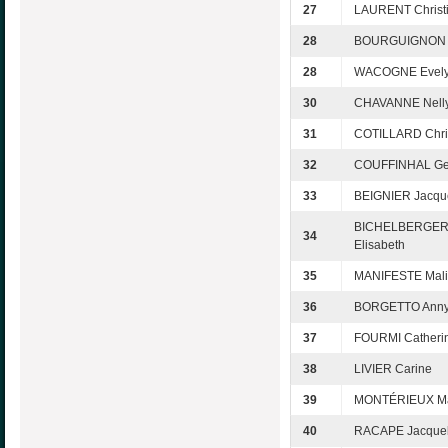
27
LAURENT Christ
28
BOURGUIGNON P
28
WACOGNE Evel
30
CHAVANNE Nell
31
COTILLARD Chri
32
COUFFINHAL Ge
33
BEIGNIER Jacqu
BICHELBERGE
34
Elisabeth
35
MANIFESTE Mali
36
BORGETTO Ann
37
FOURMI Catheri
38
LIVIER Carine
39
MONTÉRIEUX Ma
40
RACAPE Jacquel