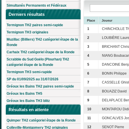
Simultanés Permanents et Fédéraux
Derniers résultats
Place
Joueur
Termignon TH2 paires semi-rapide
1
CHINCHOLLE Thi
Termignon TH3 originales
2
LOUBIÈRE Laure
Muzillac (Billiers) TH2 catégoriel étape de la
Ronde
3
BRICHANT Chris
Carhaix TH2 catégoriel étape de la Ronde
4
NIANG Boubacar
Scrabble du Sud Goëlo (Plourhan) TH2
5
DANCOINE Benj
catégoriel étape de la Ronde
Termignon TH3 semi-rapide
6
BONIN Philippe
SP du 01/09/2025 au 31/07/2026
7
CASSELLE Ghisl
Gréoux les Bains TH2 paires semi-rapide
8
BOUAZIZ David
Gréoux les Bains TH5
9
DELAPLACE Ber
Gréoux les Bains TH3 blitz
Résultats en attente
10
MONTAROU Didi
11
GONCALVES Jo
Quimper TH2 catégoriel étape de la Ronde
12
SENOT Pierre
Colleville-Montgomery TH2 originales