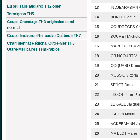
Eu (eu salle audiard) TH2 open
13
INDJEARABIAN A
Termignon TH5
14
BONOLI Joëlle
Coupe Onondaga TH3 originales semi-
15
COURRÈGES Chr
normal
Coupe Imokursi (Rimouski (Québec)) TH7
16
BOURET Michèl
Championnat Régional Outre-Mer TH3
16
MARCOURT Mic
Outre-Mer paires semi-rapide
18
GRINCOURT Valé
19
COQUARD Danie
20
MUSSIO Vittoria
21
SENOT Danielle
22
TISSOT Jean-Pie
23
LE GALL Jacquel
24
TAUPIN Myriam
25
ACKERMANN Ja
26
MAILLOT Marie